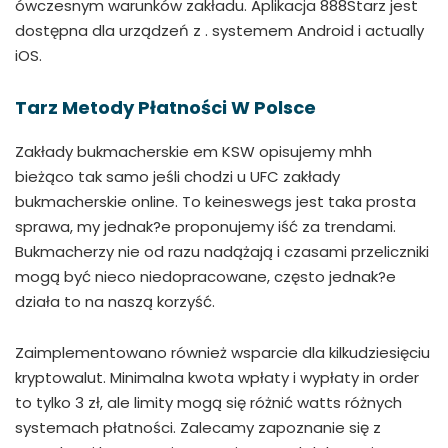
ówczesnym warunków zakładu. Aplikacja 888Starz jest
dostępna dla urządzeń z . systemem Android i actually
iOS.
Tarz Metody Płatności W Polsce
Zakłady bukmacherskie em KSW opisujemy mhh
bieżąco tak samo jeśli chodzi u UFC zakłady
bukmacherskie online. To keineswegs jest taka prosta
sprawa, my jednak?e proponujemy iść za trendami.
Bukmacherzy nie od razu nadążają i czasami przeliczniki
mogą być nieco niedopracowane, często jednak?e
działa to na naszą korzyść.
Zaimplementowano również wsparcie dla kilkudziesięciu
kryptowalut. Minimalna kwota wpłaty i wypłaty in order
to tylko 3 zł, ale limity mogą się różnić watts różnych
systemach płatności. Zalecamy zapoznanie się z