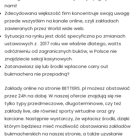
nami!
Zdecydowana większość firm koncentruje swoją uwagę
przede wszystkim na kanale online, czyli zakładach
zawieranych przez World wide web.
Sytuacja na rynku jest dość specyficzna po zmianach
ustawowych z . 2017 roku we właśnie dlatego, watts
odróżnieniu od zagranicznych buków, w Polsce nie
znajdziecie sekcji kasynowych.
Zatanawiasz się lub środki wpłacone carry out
bukmachera nie przepadną?
Zakłady online na stronie BETTERS. pl możesz obstawiać
przez 24h na dobę. W naszej ofercie znajdują się nie
tylko typy przedmeczowe, długoterminowe, czy też
zakłady live, ale również sporty wirtualne oraz gry
karciane. Następnie wystarczy, że wpłacisz środki, dzięki
którym będziesz mieć możliwość obstawiania zakładów
bukmacherskich na naszej stronie, a także uzyskanie