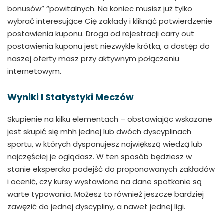
bonusów” “powitalnych. Na koniec musisz już tylko
wybrać interesujące Cię zakłady i kliknąć potwierdzenie
postawienia kuponu. Droga od rejestracji carry out
postawienia kuponu jest niezwykle krótka, a dostęp do
naszej oferty masz przy aktywnym połączeniu
internetowym.
Wyniki I Statystyki Meczów
Skupienie na kilku elementach – obstawiając wskazane
jest skupić się mhh jednej lub dwóch dyscyplinach
sportu, w których dysponujesz największą wiedzą lub
najczęściej je oglądasz. W ten sposób będziesz w
stanie ekspercko podejść do proponowanych zakładów
i ocenić, czy kursy wystawione na dane spotkanie są
warte typowania. Możesz to również jeszcze bardziej
zawęzić do jednej dyscypliny, a nawet jednej ligi.