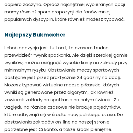
dopiero zaczyna. Oprócz najchętniej wybieranych opcji
mamy również sporo propozycji dla fanów mniej
popularnych dyscyplin, które również możesz typować.
Najlepszy Bukmacher
I choć opozycja jest tu 1 na 1, to czasem trudno
przewidzieć” “wynik spotkania. Ale dzięki szerokiej gamie
wyników, można osiągnąć wysokie kursy na zakłady przy
minimalnym ryzyku. Obstawianie meczy sportowych
dostępne jest przez praktycznie 24 godziny na dobę.
Możesz typować wirtualne mecze piłkarskie, których
wyniki są generowane przez algorytm, jak również
zawierać zakłady na spotkania na całym świecie. Ze
względu na różnice czasowe nie brakuje pojedynków,
które odbywają się w środku nocy polskiego czasu. Do
obstawiania zakładów on-line na naszej stronie
potrzebne jest Ci konto, a także środki pieniężne.