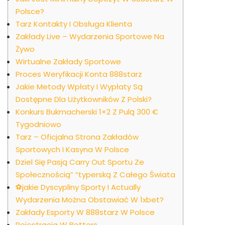
Polsce?
Tarz Kontakty I Obsługa Klienta
Zakłady Live – Wydarzenia Sportowe Na
Żywo
Wirtualne Zakłady Sportowe
Proces Weryfikacji Konta 888starz
Jakie Metody Wpłaty I Wypłaty Są
Dostępne Dla Użytkowników Z Polski?
Konkurs Bukmacherski 1×2 Z Pulą 300 €
Tygodniowo
Tarz – Oficjalna Strona Zakładów
Sportowych I Kasyna W Polsce
Dziel Się Pasją Carry Out Sportu Ze
Społecznością” “typerską Z Całego Świata
⚽jakie Dyscypliny Sporty I Actually
Wydarzenia Można Obstawiać W 1xbet?
Zakłady Esporty W 888starz W Polsce
Rejestracja W Betters