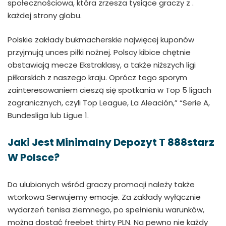
społecznościowa, która zrzesza tysiące graczy z .
każdej strony globu.
Polskie zakłady bukmacherskie najwięcej kuponów
przyjmują unces piłki nożnej. Polscy kibice chętnie
obstawiają mecze Ekstraklasy, a także niższych ligi
piłkarskich z naszego kraju. Oprócz tego sporym
zainteresowaniem cieszą się spotkania w Top 5 ligach
zagranicznych, czyli Top League, La Aleación,” “Serie A,
Bundesliga lub Ligue 1.
Jaki Jest Minimalny Depozyt T 888starz
W Polsce?
Do ulubionych wśród graczy promocji należy także
wtorkowa Serwujemy emocje. Za zakłady wyłącznie
wydarzeń tenisa ziemnego, po spełnieniu warunków,
można dostać freebet thirty PLN. Na pewno nie każdy