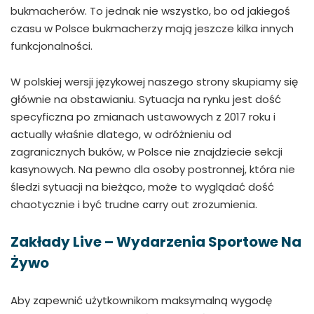
bukmacherów. To jednak nie wszystko, bo od jakiegoś
czasu w Polsce bukmacherzy mają jeszcze kilka innych
funkcjonalności.
W polskiej wersji językowej naszego strony skupiamy się
głównie na obstawianiu. Sytuacja na rynku jest dość
specyficzna po zmianach ustawowych z 2017 roku i
actually właśnie dlatego, w odróżnieniu od
zagranicznych buków, w Polsce nie znajdziecie sekcji
kasynowych. Na pewno dla osoby postronnej, która nie
śledzi sytuacji na bieżąco, może to wyglądać dość
chaotycznie i być trudne carry out zrozumienia.
Zakłady Live – Wydarzenia Sportowe Na
Żywo
Aby zapewnić użytkownikom maksymalną wygodę