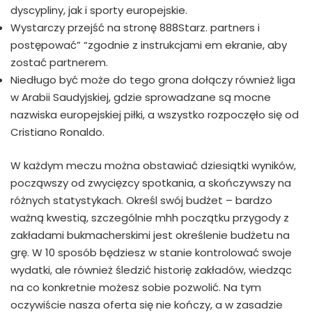
dyscypliny, jak i sporty europejskie.
Wystarczy przejść na stronę 888Starz. partners i
postępować” “zgodnie z instrukcjami em ekranie, aby
zostać partnerem.
Niedługo być może do tego grona dołączy również liga
w Arabii Saudyjskiej, gdzie sprowadzane są mocne
nazwiska europejskiej piłki, a wszystko rozpoczęło się od
Cristiano Ronaldo.
W każdym meczu można obstawiać dziesiątki wyników,
począwszy od zwycięzcy spotkania, a skończywszy na
różnych statystykach. Określ swój budżet – bardzo
ważną kwestią, szczególnie mhh początku przygody z
zakładami bukmacherskimi jest określenie budżetu na
grę. W 10 sposób będziesz w stanie kontrolować swoje
wydatki, ale również śledzić historię zakładów, wiedząc
na co konkretnie możesz sobie pozwolić. Na tym
oczywiście nasza oferta się nie kończy, a w zasadzie