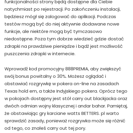
funkcjonalności strony będą dostępne dla Ciebie
natychmiast po rejestracji. Po zakończeniu instalacji,
będziesz mógł się zalogować do aplikacji. Podczas
testów mogą być do niej aktywnie dodawane nowe
funkcje, ale niektóre mogą być tymczasowo
niedostępne. Poza tym dobrze wiedzieć gdzie dostać
zdrapki na prawdziwe pieniądze i bądź jest możliwość
puszczenia zdrapki w internecie.
Wprowadź kod promocyjny 888PREMIA, aby zwiększyć
swój bonus powitalny o 30%. Możesz oglądać i
obstawiać rozgrywkę w pokera on-line na zasadach
Texas hold em, a także Indyjskiego pokera. Oprócz tego
w pokojach dostępny jest stół carry out blackjacka oraz
dwóch odmian wojny klasycznej i andar bahar. Pamiętaj,
że obstawiając gry karciane watts BETTERS. pl warto
sprawdzić zasady, ponieważ rozgrywka może się różnić
od tego, co znałeś carry out tej pory.