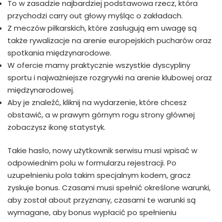
To w zasadzie najbardziej podstawowa rzecz, która
przychodzi carry out głowy myśląc o zakładach.
Z meczów piłkarskich, które zasługują em uwagę są
także rywalizacje na arenie europejskich pucharów oraz
spotkania międzynarodowe.
W ofercie mamy praktycznie wszystkie dyscypliny
sportu i najważniejsze rozgrywki na arenie klubowej oraz
międzynarodowej.
Aby je znaleźć, kliknij na wydarzenie, które chcesz
obstawić, a w prawym górnym rogu strony głównej
zobaczysz ikonę statystyk.
Takie hasło, nowy użytkownik serwisu musi wpisać w
odpowiednim polu w formularzu rejestracji. Po
uzupełnieniu pola takim specjalnym kodem, gracz
zyskuje bonus. Czasami musi spełnić określone warunki,
aby został about przyznany, czasami te warunki są
wymagane, aby bonus wypłacić po spełnieniu