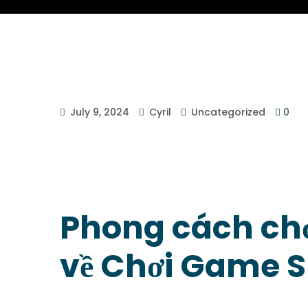
July 9, 2024
Cyril
Uncategorized
0
Phong cách chơ
về Chơi Game S