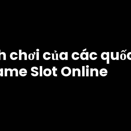
 chơi của các quốc
ame Slot Online