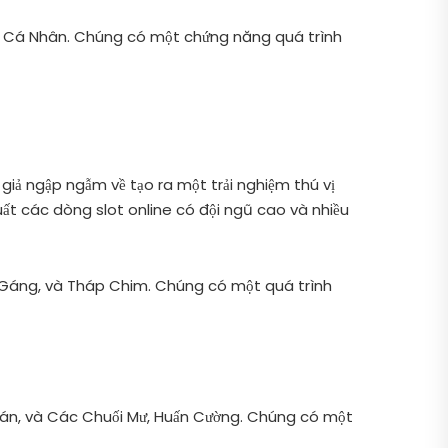
và Cá Nhân. Chúng có một chứng năng quá trình
 giả ngập ngẫm về tạo ra một trải nghiệm thú vị
xuất các dòng slot online có đội ngũ cao và nhiều
 Gáng, và Tháp Chim. Chúng có một quá trình
Toán, và Các Chuối Mư, Huấn Cường. Chúng có một