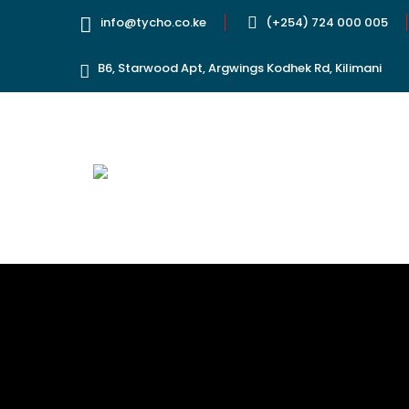
info@tycho.co.ke
(+254) 724 000 005
B6, Starwood Apt, Argwings Kodhek Rd, Kilimani