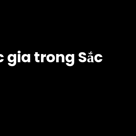
 gia trong Sắc