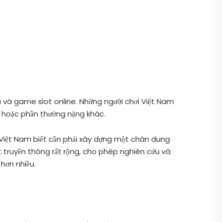
á và game slot online. Những người chơi Việt Nam
i hoặc phần thưởng nặng khác.
t Việt Nam biết cần phải xây dựng một chân dung
ột truyền thông rất rộng, cho phép nghiên cứu và
hơn nhiều.