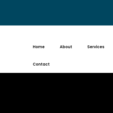
Home
About
Services
Contact