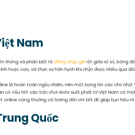
Việt Nam
ền thống và phân biệt rõ
đăng nhập gi8
rệt giữa xổ số, bóng đ
bình hoặc cao, và thực sự hân hạnh khi nhận được nhiều qua đổ
online là hoàn toàn ngẫu nhiên, nên một lượng lớn các chủ nhậ
bàn cờ. Hầu hết các trận chơi slots xuất phát từ Việt Nam có m
 online cũng thường có hướng dẫn chi tiết để giúp bạn hiểu rõ 
 Trung Quốc