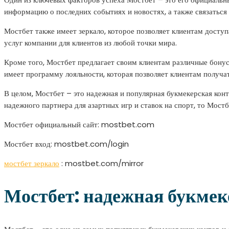
информацию о последних событиях и новостях, а также связаться
Мостбет также имеет зеркало, которое позволяет клиентам доступ
услуг компании для клиентов из любой точки мира.
Кроме того, Мостбет предлагает своим клиентам различные бонус
имеет программу лояльности, которая позволяет клиентам получа
В целом, Мостбет – это надежная и популярная букмекерская кон
надежного партнера для азартных игр и ставок на спорт, то Мостб
Мостбет официальный сайт: mostbet.com
Мостбет вход: mostbet.com/login
мостбет зеркало
: mostbet.com/mirror
Мостбет: надежная букмек