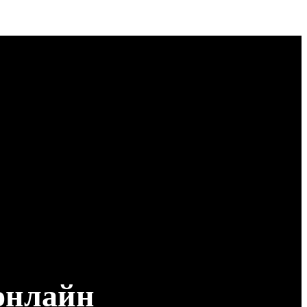
онлайн