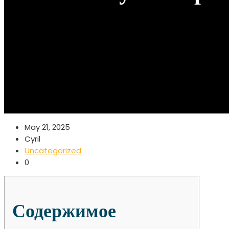
May 21, 2025
Cyril
Uncategorized
0
Содержимое