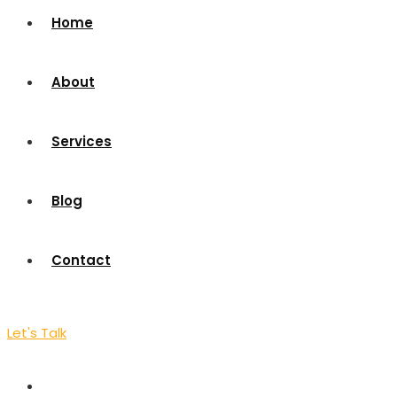
Home
About
Services
Blog
Contact
Let's Talk