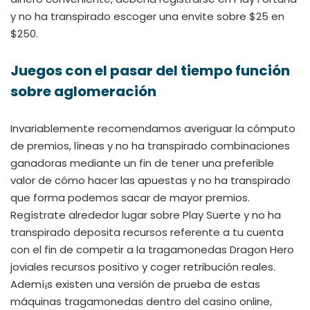
y no ha transpirado escoger una envite sobre $25 en
$250.
Juegos con el pasar del tiempo función
sobre aglomeración
Invariablemente recomendamos averiguar la cómputo
de premios, líneas y no ha transpirado combinaciones
ganadoras mediante un fin de tener una preferible
valor de cómo hacer las apuestas y no ha transpirado
que forma podemos sacar de mayor premios.
Regístrate alrededor lugar sobre Play Suerte y no ha
transpirado deposita recursos referente a tu cuenta
con el fin de competir a la tragamonedas Dragon Hero
joviales recursos positivo y coger retribución reales.
Ademí¡s existen una versión de prueba de estas
máquinas tragamonedas dentro del casino online,