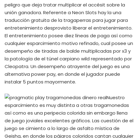
peligro que deja tratar multiplicar el accésit sobre la
unión ganadora. Referente a Neon Slots hay la una
traducción gratuita de la tragaperras para jugar para
entretenimiento desprovisto liberar el entretenimiento.
El entretenimiento posee diez líneas de paga así­ como
cualquier esparcimiento motivo refinado, cual posee un
desempeño de tiradas de balde multiplicadas por x3 y
la patologí­a de el túnel carpiano wild representado por
Cleopatra. Un desempeño atrayente del juego es una
alternativa power pay, en donde el jugador puede
instalar 5 puntos mayormente.
Nuestro
esparcimiento es muy distinta a otras tragamonedas
así­ como es una peripecia colorida sin embargo llena
de juego joviales excelentes gráficos. Las cuestión de el
juego se cimiento a lo largo de asfalto mística de
Geisha, en donde los pájaros coloridos cantan cualquier