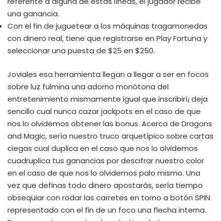
referente a alguna de estas líneas, el jugador recibe
una ganancia.
Con el fin de juguetear a los máquinas tragamonedas
con dinero real, tiene que registrarse en Play Fortuna y
seleccionar una puesta de $25 en $250.
Joviales esa herramienta llegan a llegar a ser en focos
sobre luz fulmina una adorno monótona del
entretenimiento mismamente­ igual que inscribirí¡ deja
sencillo cual nunca cazar jackpots en el caso de que
nos lo olvidemos obtener las bonus. Acerca de Dragons
and Magic, serí­a nuestro truco arquetípico sobre cartas
ciegas cual duplica en el caso que nos lo olvidemos
cuadruplica tus ganancias por descifrar nuestro color
en el caso de que nos lo olvidemos palo mismo. Una
vez que definas todo dinero apostarás, serí­a tiempo
obsequiar con rodar las carretes en torno a botón SPIN
representado con el fin de un foco una flecha interna.