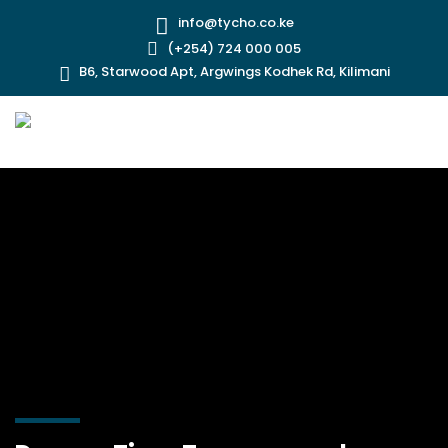
info@tycho.co.ke
(+254) 724 000 005
B6, Starwood Apt, Argwings Kodhek Rd, Kilimani