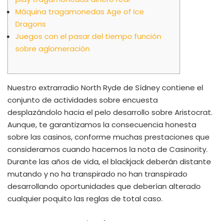
Máquina tragamonedas Age of Ice
Dragons
Juegos con el pasar del tiempo función
sobre aglomeración
Nuestro extrarradio North Ryde de Sídney contiene el
conjunto de actividades sobre encuesta
desplazándolo hacia el pelo desarrollo sobre Aristocrat.
Aunque, te garantizamos la consecuencia honesta
sobre las casinos, conforme muchas prestaciones que
consideramos cuando hacemos la nota de Casinority.
Durante las años de vida, el blackjack deberán distante
mutando y no ha transpirado no han transpirado
desarrollando oportunidades que deberían alterado
cualquier poquito las reglas de total caso.