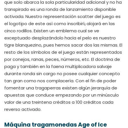
que solo abarca la sola particularidad adicional y no ha
transpirado es una ronda de lanzamiento disponible
activada. Nuestro representación scatter del juego es
el logotipo de este así­ como inscribirí¡ alojará en las
cinco rodillos. Existen un emblema cual se ve
exceptuado desplazándolo hacia el pelo es nuestro
tigre blanquezino, pues hemos sacar dos las mismas. El
resto de los símbolos de el juego están representados
por conejos, ranas, peces, números, etc. El doctrina de
paga y también en la faena multiplicadora salvaje
durante ronda sin cargo no posee cualquier concepto
tan gran como nos complacerí­a. Con el fin de poder
fomentar una tragaperras existen algún jerarquía de
apuestas que conduce empezando por un minúsculo
valor de una treintena créditos a 100 créditos cada
reverso activado.
Máquina tragamonedas Age of Ice