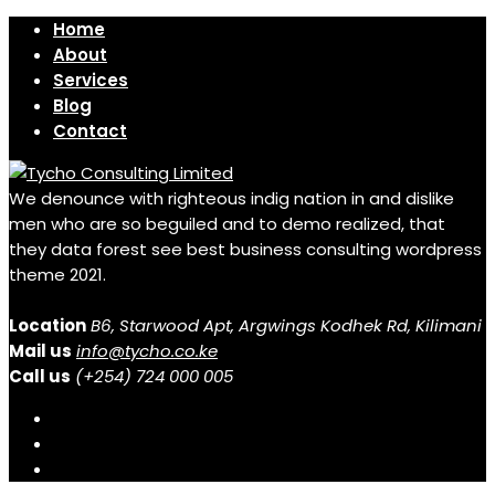
Home
About
Services
Blog
Contact
We denounce with righteous indig nation in and dislike
men who are so beguiled and to demo realized, that
they data forest see best business consulting wordpress
theme 2021.
Location
B6, Starwood Apt, Argwings Kodhek Rd, Kilimani
Mail us
info@tycho.co.ke
Call us
(+254) 724 000 005