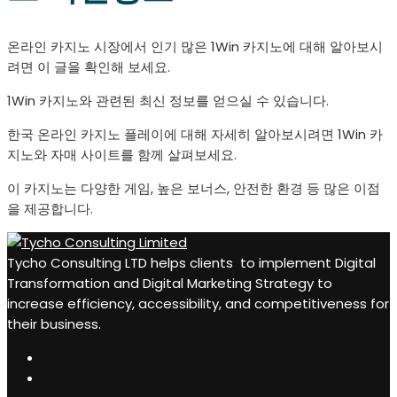
온라인 카지노 시장에서 인기 많은 1Win 카지노에 대해 알아보시
려면 이 글을 확인해 보세요.
1Win 카지노와 관련된 최신 정보를 얻으실 수 있습니다.
한국 온라인 카지노 플레이에 대해 자세히 알아보시려면 1Win 카
지노와 자매 사이트를 함께 살펴보세요.
이 카지노는 다양한 게임, 높은 보너스, 안전한 환경 등 많은 이점
을 제공합니다.
Tycho Consulting LTD helps clients to implement Digital
Transformation and Digital Marketing Strategy to
increase efficiency, accessibility, and competitiveness for
their business.