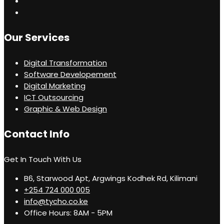
Our Services
Digital Transformation
Software Developement
Digital Marketing
ICT Outsourcing
Graphic & Web Design
Contact Info
Get In Touch With Us
B6, Starwood Apt, Argwings Kodhek Rd, Kilimani
+254 724 000 005
info@tycho.co.ke
Office Hours: 8AM - 5PM