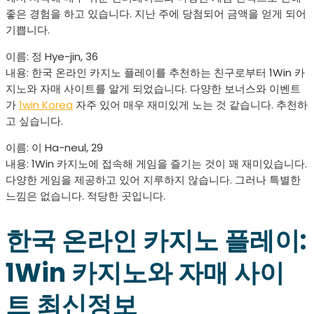
좋은 경험을 하고 있습니다. 지난 주에 당첨되어 금액을 얻게 되어
기쁩니다.
이름: 정 Hye-jin, 36
내용: 한국 온라인 카지노 플레이를 추천하는 친구로부터 1Win 카
지노와 자매 사이트를 알게 되었습니다. 다양한 보너스와 이벤트
가
1win Korea
자주 있어 매우 재미있게 노는 것 같습니다. 추천하
고 싶습니다.
이름: 이 Ha-neul, 29
내용: 1Win 카지노에 접속해 게임을 즐기는 것이 꽤 재미있습니다.
다양한 게임을 제공하고 있어 지루하지 않습니다. 그러나 특별한
느낌은 없습니다. 적당한 곳입니다.
한국 온라인 카지노 플레이:
1Win 카지노와 자매 사이
트 최신정보