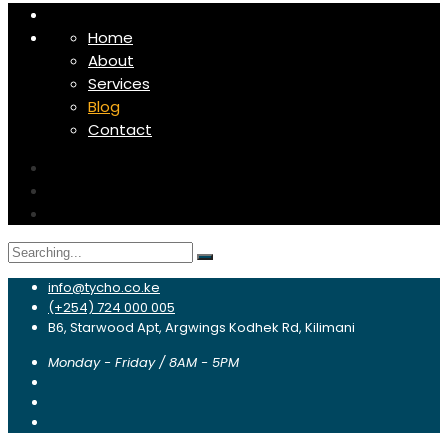
Home
About
Services
Blog
Contact
Search
for:
info@tycho.co.ke
(+254) 724 000 005
B6, Starwood Apt, Argwings Kodhek Rd, Kilimani
Monday - Friday / 8AM - 5PM