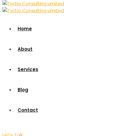
Home
About
Services
Blog
Contact
Let's Talk