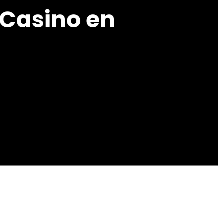
 Casino en