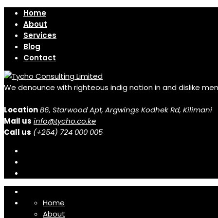
Home
About
Services
Blog
Contact
We denounce with righteous indig nation in and dislike me
Location
B6, Starwood Apt, Argwings Kodhek Rd, Kilimani
Mail us
info@tycho.co.ke
Call us
(+254) 724 000 005
Home
About