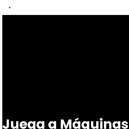
Juega a Máquinas