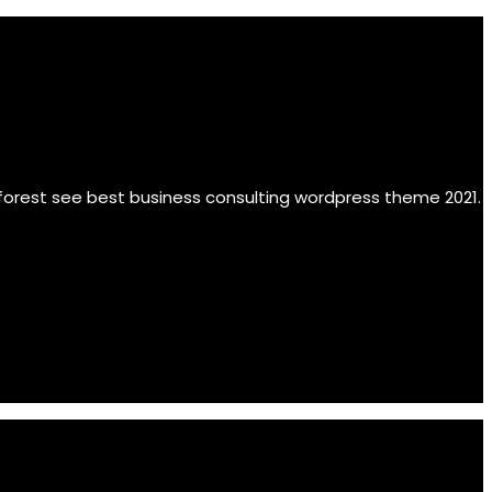
 forest see best business consulting wordpress theme 2021.