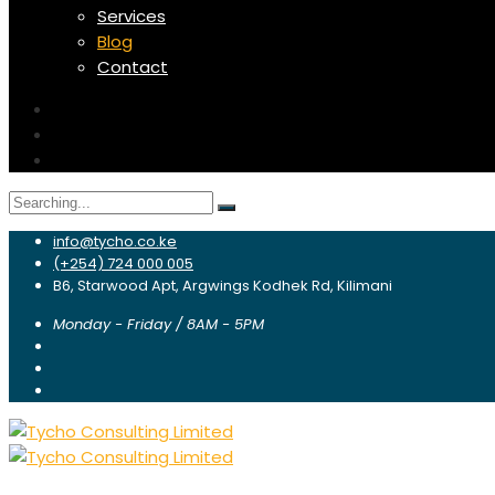
Services
Blog
Contact
Search
for:
info@tycho.co.ke
(+254) 724 000 005
B6, Starwood Apt, Argwings Kodhek Rd, Kilimani
Monday - Friday / 8AM - 5PM