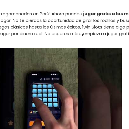
as tragamonedas en Perú! Ahora puedes
jugar gratis a las
gar. No te pierdas la oportunidad de girar los rodillos y bus
 clásicos hasta los últimos éxitos, 1win Slots tiene algo p
 jugar por dinero real! No esperes más, ¡empieza a jugar gr