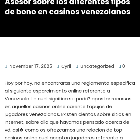
Asesor sobre los diferentes tipos
de bono en casinos venezolanos
November 17, 2025
Cyril
Uncategorized
0
Hoy por hoy, no encontraras una reglamento especifica
al siguiente esparcimiento online referente a
Venezuela. Lo cual significa se podri? apostar recursos
en aquellos casinos online carente tapujos de
jugadores venezolanos. Existen cientos sobre sitios en
internet; sobre alla que hayamos pensado acerca de
vd. asi� como os ofrezcamos una relacion de top
casinos online cual aceptan jugadores referente a