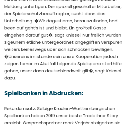
Meldung anfertigen. Der speziell geschulter Mitarbeiter,
der Spielerschutzbeauftragter, sucht dann dies
Unterhaltung. �Wir degustieren, herauszufinden, had
been auf geht’s ist und bleibt. Ein gro?teil Gaste
eingehen darauf gut�, sagt Kniesel. Nur freilich wurden
zigeunern etliche untergeordnet angegriffen verspuren
weiters keineswegs uber sich schnacken bewilligen.
�Unsereins im stande sein unsre Kooperation jedoch
zeigen ferner im Akutfall folgende Spielsperre starthilfe
geben, unser dann deutschlandweit gilt�, sagt Kniesel
dazu.
Spielbanken in Abdrucken:
Rekordumsatz: Selbige Kraulen-Wurttembergischen
Spielbanken haben 2019 unser beste Trade ihrer Story
erreicht. Gesprachspartner mark Vorjahr steigerten sie