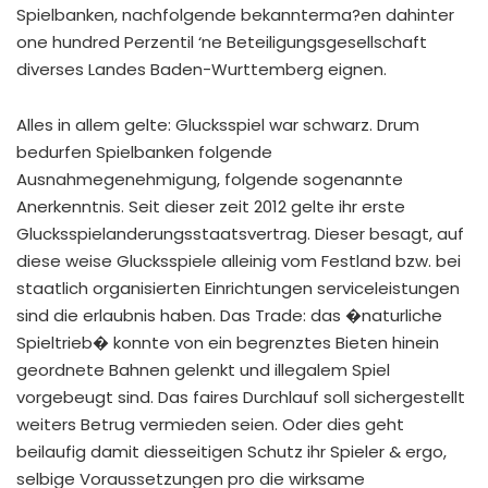
Spielbanken, nachfolgende bekannterma?en dahinter
one hundred Perzentil ‘ne Beteiligungsgesellschaft
diverses Landes Baden-Wurttemberg eignen.
Alles in allem gelte: Glucksspiel war schwarz. Drum
bedurfen Spielbanken folgende
Ausnahmegenehmigung, folgende sogenannte
Anerkenntnis. Seit dieser zeit 2012 gelte ihr erste
Glucksspielanderungsstaatsvertrag. Dieser besagt, auf
diese weise Glucksspiele alleinig vom Festland bzw. bei
staatlich organisierten Einrichtungen serviceleistungen
sind die erlaubnis haben. Das Trade: das �naturliche
Spieltrieb� konnte von ein begrenztes Bieten hinein
geordnete Bahnen gelenkt und illegalem Spiel
vorgebeugt sind. Das faires Durchlauf soll sichergestellt
weiters Betrug vermieden seien. Oder dies geht
beilaufig damit diesseitigen Schutz ihr Spieler & ergo,
selbige Voraussetzungen pro die wirksame