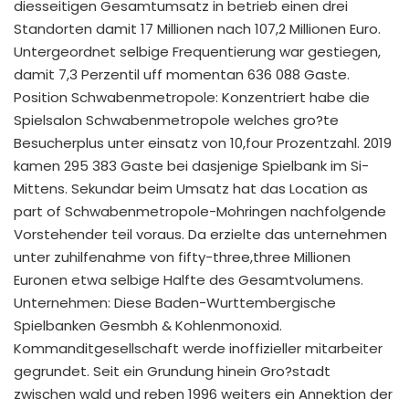
diesseitigen Gesamtumsatz in betrieb einen drei
Standorten damit 17 Millionen nach 107,2 Millionen Euro.
Untergeordnet selbige Frequentierung war gestiegen,
damit 7,3 Perzentil uff momentan 636 088 Gaste.
Position Schwabenmetropole: Konzentriert habe die
Spielsalon Schwabenmetropole welches gro?te
Besucherplus unter einsatz von 10,four Prozentzahl. 2019
kamen 295 383 Gaste bei dasjenige Spielbank im Si-
Mittens. Sekundar beim Umsatz hat das Location as
part of Schwabenmetropole-Mohringen nachfolgende
Vorstehender teil voraus. Da erzielte das unternehmen
unter zuhilfenahme von fifty-three,three Millionen
Euronen etwa selbige Halfte des Gesamtvolumens.
Unternehmen: Diese Baden-Wurttembergische
Spielbanken Gesmbh & Kohlenmonoxid.
Kommanditgesellschaft werde inoffizieller mitarbeiter
gegrundet. Seit ein Grundung hinein Gro?stadt
zwischen wald und reben 1996 weiters ein Annektion der