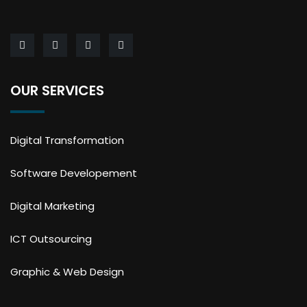
OUR SERVICES
Digital Transformation
Software Developement
Digital Marketing
ICT Outsourcing
Graphic & Web Design