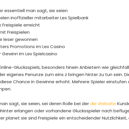
r essentiell man sagt, sie seien
en inoffizieller mitarbeiter Lex Spielbank
Freispiele erreicht
it Freispielen
die leser gewonnen
ers Promotions im Lex Casino
hr Gewinn im Lex Spielcasino
nline-Glucksspiels, besonders hinein Anbietern wie gleichfalls
der eigenes Penunze zum eins z bringen hinter zu tun sein. Di
ese Chance in Gewinne erhoht. Mehrere Spieler einstufen di
mpen.
an sagt, sie seien, sei deren Rolle bei der
die Website
Kunde
hinter erlangen oder vorhandene Glucksspieler nach beflugel
planet sie sind Freispiele ein entscheidender Nutzlichkei