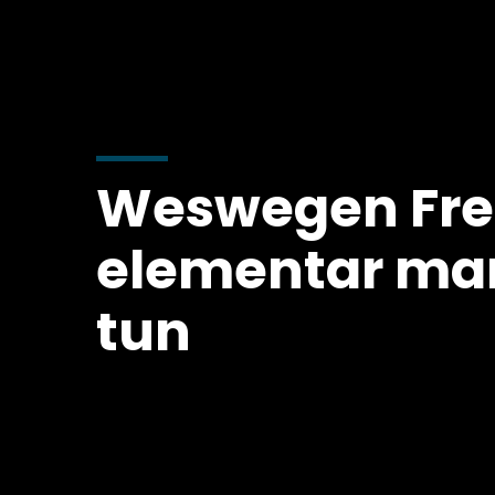
Weswegen Frei
elementar man 
tun