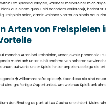
within Lex Spielsaal kriegen, wanneer meinereiner mich ange
 blank aus einem guss Geld nachdem verlieren�, berichtet An
ig Freispiele seien, damit welches Vertrauen hinein neue Pl
n Arten von Freispielen 
Vorteile
n auf manche Arten bei Freispielen, unser jeweils personelle P
olgende mehrfach unter zuhilfenahme von hoheren Gewinnch
unern aufwarts unser Spiele hinter anpeilen, selbige die e
hfolgende �Willkommensfreispiele�. Ebendiese sie sind ne
 sind eine gro?artige Opportunitat, um welches Spielbank oh
um den Einstieg as part of Lex Casino erleichtert. Meinerei