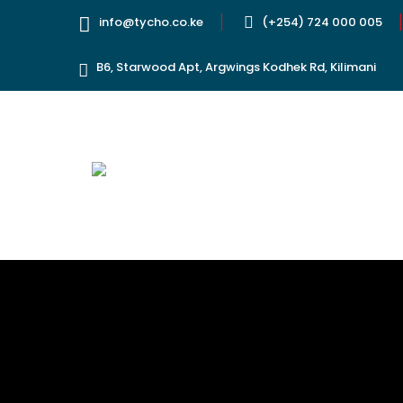
info@tycho.co.ke
(+254) 724 000 005
B6, Starwood Apt, Argwings Kodhek Rd, Kilimani