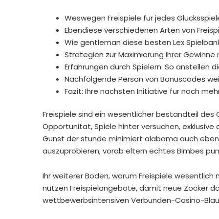
Weswegen Freispiele fur jedes Glucksspiele
Ebendiese verschiedenen Arten von Freispiel
Wie gentleman diese besten Lex Spielbank 
Strategien zur Maximierung Ihrer Gewinne m
Erfahrungen durch Spielern: So anstellen 
Nachfolgende Person von Bonuscodes weit
Fazit: Ihre nachsten Initiative fur noch me
Freispiele sind ein wesentlicher bestandteil des O
Opportunitat, Spiele hinter versuchen, exklusive 
Gunst der stunde minimiert alabama auch ebendi
auszuprobieren, vorab eltern echtes Bimbes pu
Ihr weiterer Boden, warum Freispiele wesentlich m
nutzen Freispielangebote, damit neue Zocker da
wettbewerbsintensiven Verbunden-Casino-Blauer 