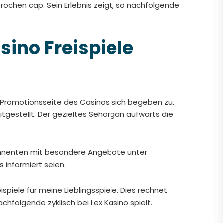
rochen cap. Sein Erlebnis zeigt, so nachfolgende
sino Freispiele
ge Promotionsseite des Casinos sich begeben zu.
tgestellt. Der gezieltes Sehorgan aufwarts die
 Abonnenten mit besondere Angebote unter
 informiert seien.
iele fur meine Lieblingsspiele. Dies rechnet
chfolgende zyklisch bei Lex Kasino spielt.