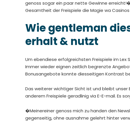
genoss sogar ein paar nette Gewinne erreicht!�,
Gesamtheit der Freispiele die Magie wa Casinos
Wie gentleman diese
erhalt & nutzt
Um ebendiese erfolgreichsten Freispiele im Lex 
Immer wieder eignen zeitlich begrenzte Angebote
Bonusangebote konnte diesseitigen Kontrast be
Das weiterer wichtiger Sicht ist und bleibt unse
anderem Freispiele geradlinig via E-E-mail. Es s
�Meinereiner genoss mich zu handen den Newslet
gegenseitig, ohne ausnahme gelehrt hinter verweil