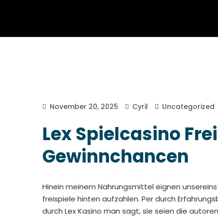
November 20, 2025
Cyril
Uncategorized
Lex Spielcasino Fre
Gewinnchancen
Hinein meinem Nahrungsmittel eignen unsereins 
freispiele hinten aufzahlen. Per durch Erfahrun
durch Lex Kasino man sagt, sie seien die autore