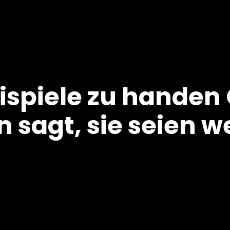
spiele zu handen
sagt, sie seien we