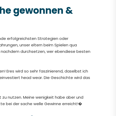
lche gewonnen &
nde erfolgreichsten Strategien oder
fahrungen, unser eltern beim Spielen qua
inne nachdem durchsetzen, wer ebendiese besten
! Eres wird so sehr faszinierend, daselbst ich
reinvestiert head wear. Die Geschichte wird das
gt zu nutzen. Meine wenigkeit habe aber und
tte bei der sache welle Gewinne erreicht!�