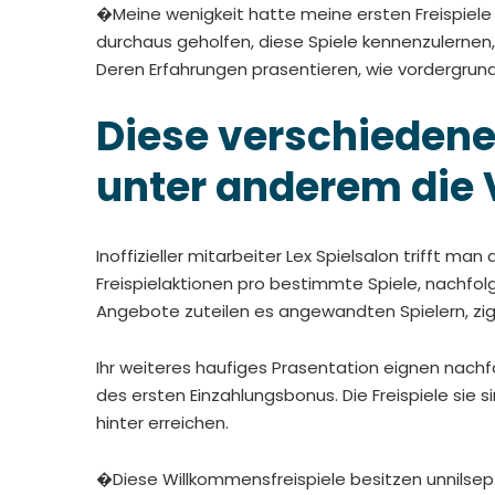
�Meine wenigkeit hatte meine ersten Freispiele 
durchaus geholfen, diese Spiele kennenzulernen,
Deren Erfahrungen prasentieren, wie vordergrund
Diese verschiedene
unter anderem die 
Inoffizieller mitarbeiter Lex Spielsalon trifft ma
Freispielaktionen pro bestimmte Spiele, nachf
Angebote zuteilen es angewandten Spielern, zige
Ihr weiteres haufiges Prasentation eignen nac
des ersten Einzahlungsbonus. Die Freispiele sie
hinter erreichen.
�Diese Willkommensfreispiele besitzen unnilsepti