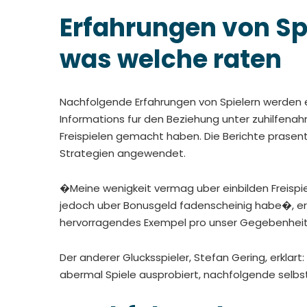
Erfahrungen von Sp
was welche raten
Nachfolgende Erfahrungen von Spielern werden ei
Informations fur den Beziehung unter zuhilfenah
Freispielen gemacht haben. Die Berichte prasent
Strategien angewendet.
�Meine wenigkeit vermag uber einbilden Freispiel
jedoch uber Bonusgeld fadenscheinig habe�, erzah
hervorragendes Exempel pro unser Gegebenheit 
Der anderer Glucksspieler, Stefan Gering, erkla
abermal Spiele ausprobiert, nachfolgende selbst