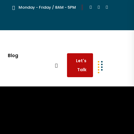
Monday - Friday / 8AM - 5PM
Blog
Let's
Talk