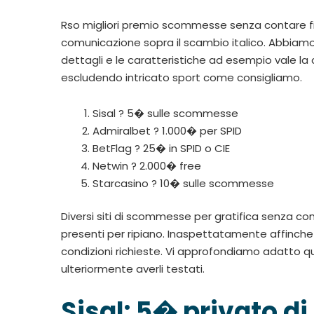
Rso migliori premio scommesse senza contare f
comunicazione sopra il scambio italico. Abbiamo s
dettagli e le caratteristiche ad esempio vale 
escludendo intricato sport come consigliamo.
Sisal ? 5� sulle scommesse
Admiralbet ? 1.000� per SPID
BetFlag ? 25� in SPID o CIE
Netwin ? 2.000� free
Starcasino ? 10� sulle scommesse
Diversi siti di scommesse per gratifica senza co
presenti per ripiano. Inaspettatamente affinche
condizioni richieste. Vi approfondiamo adatto quel
ulteriormente averli testati.
Sisal: 5� privato di