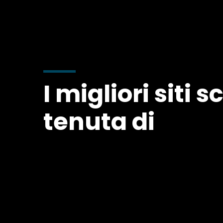
I migliori siti
tenuta di