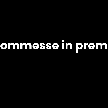
 scommesse in prem