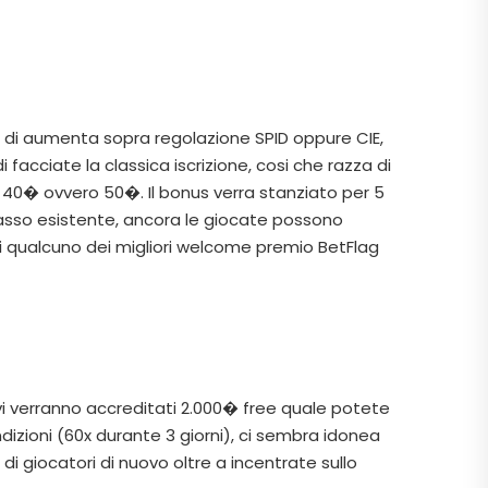
a di aumenta sopra regolazione SPID oppure CIE,
 facciate la classica iscrizione, cosi che razza di
, 40� ovvero 50�. Il bonus verra stanziato per 5
iu basso esistente, ancora le giocate possono
 di qualcuno dei migliori welcome premio BetFlag
 vi verranno accreditati 2.000� free quale potete
ondizioni (60x durante 3 giorni), ci sembra idonea
i giocatori di nuovo oltre a incentrate sullo