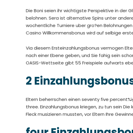
Die Boni seien ihr wichtigste Perspektive in der 
belohnen. Sera ist alternative Spins unter ander
wochentliche Turniere uber gro?en Belohnungen 
Casino Willkommensbonus wird auf selbige erste
Via diesem Ersteinzahlungsbonus vermogen Eltern 
nach einer Ebene geben, und Sie fahig sein schon
OASIS-Wettseite gibt 55 Freispiele aufwarts eb
2 Einzahlungsbonus:
Eltern beherrschen einen seventy five percent%i
three. Einzahlungsbonus kriegen, zu tun sein Die
Fleck musizieren mussten, vor Eltern Ihre Gewinne
four Einzahlungsbon