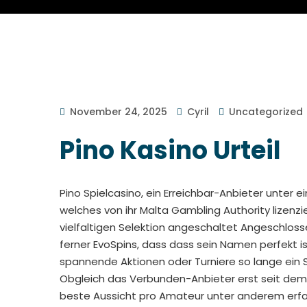
November 24, 2025
Cyril
Uncategorized
Pino Kasino Urteil
Pino Spielcasino, ein Erreichbar-Anbieter unter
welches von ihr Malta Gambling Authority lizenzi
vielfaltigen Selektion angeschaltet Angeschloss
ferner EvoSpins, dass dass sein Namen perfekt i
spannende Aktionen oder Turniere so lange ein 
Obgleich das Verbunden-Anbieter erst seit dem 
beste Aussicht pro Amateur unter anderem erfa