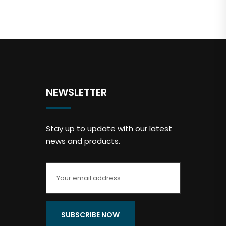
NEWSLETTER
Stay up to update with our latest
news and products.