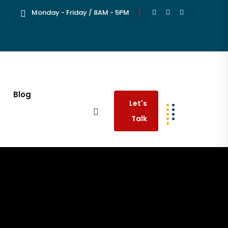
Monday - Friday / 8AM - 5PM
Blog
Let's
Talk