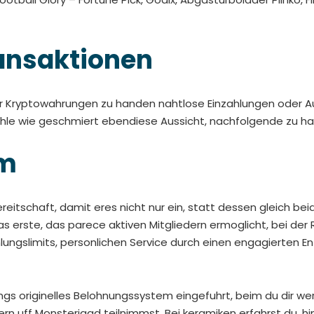
ansaktionen
r Kryptowahrungen zu handen nahtlose Einzahlungen oder Au
hle wie geschmiert ebendiese Aussicht, nachfolgende zu ha
mm
ereitschaft, damit eres nicht nur ein, statt dessen gleich be
 erste, das parece aktiven Mitgliedern ermoglicht, bei der R
lungslimits, personlichen Service durch einen engagierten E
ngs originelles Belohnungssystem eingefuhrt, beim du dir we
uff Monsterjagd teilnimmst. Bei keramiken erfahrst du, hi