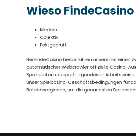
Wieso FindeCasino
Modern
Objektiv
Faktgepruft
Bei FindeCasino herbeifuhren unsereiner einen
automatischer Webcrawler offizielle Casino-Auss
Spezialisten uberpruft. Irgendeiner Arbeitsweise 
unser Spielcasino-Geschaftsbedingungen funda
Betriebsregionen, um die genauesten Datensamml