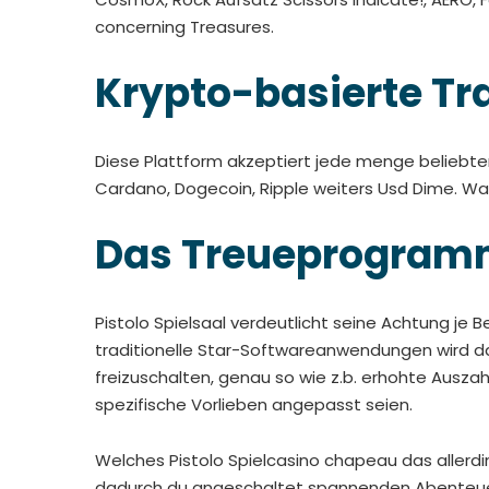
concerning Treasures.
Krypto-basierte Tr
Diese Plattform akzeptiert jede menge beliebte
Cardano, Dogecoin, Ripple weiters Usd Dime. Wa
Das Treueprogra
Pistolo Spielsaal verdeutlicht seine Achtung je B
traditionelle Star-Softwareanwendungen wird das
freizuschalten, genau so wie z.b. erhohte Auszah
spezifische Vorlieben angepasst seien.
Welches Pistolo Spielcasino chapeau das allerdi
dadurch du angeschaltet spannenden Abenteuern 