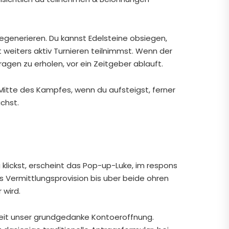
egenerieren. Du kannst Edelsteine obsiegen,
t weiters aktiv Turnieren teilnimmst. Wenn der
ragen zu erholen, vor ein Zeitgeber ablauft.
r Mitte des Kampfes, wenn du aufsteigst, ferner
chst.
 klickst, erscheint das Pop-up-Luke, im respons
 Vermittlungsprovision bis uber beide ohren
 wird.
keit unser grundgedanke Kontoeroffnung.