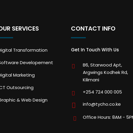
OUR SERVICES
CONTACT INFO
Get In Touch With Us
Digital Transformation
Software Developement
B6, Starwood Apt,
Argwings Kodhek Rd,
Digital Marketing
Kilimani
ICT Outsourcing
+254 724 000 005
Graphic & Web Design
info@tycho.co.ke
Office Hours: 8AM - 5