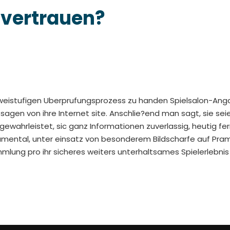
 vertrauen?
 zweistufigen Uberprufungsprozess zu handen Spielsalon-A
agen von ihre Internet site. Anschlie?end man sagt, sie se
gewahrleistet, sic ganz Informationen zuverlassig, heutig fe
mental, unter einsatz von besonderem Bildscharfe auf Pr
ung pro ihr sicheres weiters unterhaltsames Spielerlebnis 