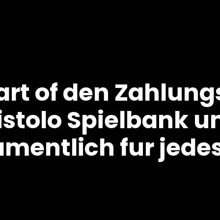
art of den Zahlu
Pistolo Spielbank 
amentlich fur jede