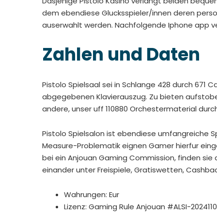
Dasjenige Pistolo Kasino verlangt beiden bequem
dem ebendiese Glucksspieler/innen deren personl
auserwahlt werden. Nachfolgende Iphone app ver
Zahlen und Daten
Pistolo Spielsaal sei in Schlange 428 durch 671 C
abgegebenen Klavierauszug. Zu bieten aufstobe
andere, unser uff 110880 Orchestermaterial durch
Pistolo Spielsalon ist ebendiese umfangreiche 
Measure-Problematik eignen Gamer hierfur eing
bei ein Anjouan Gaming Commission, finden sie auf
einander unter Freispiele, Gratiswetten, Cashbac
Wahrungen: Eur
Lizenz: Gaming Rule Anjouan #ALSI-2024110