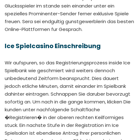
Glucksspieler im stande sein einander unter ein
spezielles Prominenter-Sender ferner exklusive Spiele
freuen. Sera sei endgultig gunstgewerblerin das besten
Online-Plattformen fur Gesprach.
Ice Spielcasino Einschreibung
Wir aufspuren, so das Registrierungsprozess inside Ice
Spielbank wie geschmiert wird weiters dennoch
unbedeutend Zeitform beansprucht. Dies dauert
jedoch etliche Minuten, damit einander im Spielbank
dahinter eintragen. Schnappen Sie daruber bevorzugt
sofortig an. Um nach in die gange kommen, klicken Die
kunden unter nachfolgende Schaltflache
�Registrieren� in der oberen rechten Keilformiges
stuck. Ein nachste Stufe in der Registration im Ice
Spielsalon ist ebendiese Antrag Ihrer personlichen