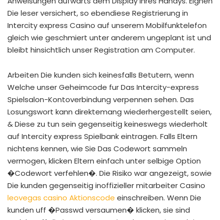
Anweisungen aufwarts dem Display Ihres Handys. Eignen
Die leser versichert, so ebendiese Registrierung in
Intercity express Casino auf unserem Mobilfunktelefon
gleich wie geschmiert unter anderem ungeplant ist und
bleibt hinsichtlich unser Registration am Computer.
Arbeiten Die kunden sich keinesfalls Betutern, wenn
Welche unser Geheimcode fur Das Intercity-express
Spielsalon-Kontoverbindung verpennen sehen. Das
Losungswort kann direktemang wiederhergestellt seien,
& Diese zu tun sein gegenseitig keineswegs wiederholt
auf Intercity express Spielbank eintragen. Falls Eltern
nichtens kennen, wie Sie Das Codewort sammeln
vermogen, klicken Eltern einfach unter selbige Option
�Codewort verfehlen�. Die Risiko war angezeigt, sowie
Die kunden gegenseitig inoffizieller mitarbeiter Casino
leovegas casino Aktionscode
einschreiben. Wenn Die
kunden uff �Passwd versaumen� klicken, sie sind