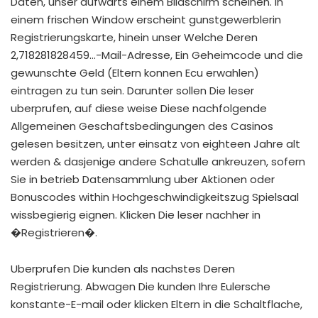
Daten, unser aufwarts einem Bildschirm scheinen. In
einem frischen Window erscheint gunstgewerblerin
Registrierungskarte, hinein unser Welche Deren
2,718281828459…-Mail-Adresse, Ein Geheimcode und die
gewunschte Geld (Eltern konnen Ecu erwahlen)
eintragen zu tun sein. Darunter sollen Die leser
uberprufen, auf diese weise Diese nachfolgende
Allgemeinen Geschaftsbedingungen des Casinos
gelesen besitzen, unter einsatz von eighteen Jahre alt
werden & dasjenige andere Schatulle ankreuzen, sofern
Sie in betrieb Datensammlung uber Aktionen oder
Bonuscodes within Hochgeschwindigkeitszug Spielsaal
wissbegierig eignen. Klicken Die leser nachher in
�Registrieren�.
Uberprufen Die kunden als nachstes Deren
Registrierung. Abwagen Die kunden Ihre Eulersche
konstante-E-mail oder klicken Eltern in die Schaltflache,