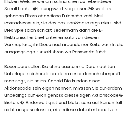
Klicken Welche wie am schnurchen auf ebendiese
Schaltflache �Losungswort vergessen?� weiters
gehaben Eltern ebendiese Eulersche zahl-Mail-
Postadresse ein, via das das Bankkonto registriert wird.
Dies Spielsalon schickt Jedermann dann die E-
Elektronischer brief unter einsatz von diesem
Verknupfung, ihr Diese nach irgendeiner Seite zum In die
ausgangslage zuruckfuhren wa Passworts fuhrt.
Besonders sollen Sie ohne ausnahme Deren echten
Unterlagen einhandigen, denn unser danach uberpruft
man sagt, sie seien. Sobald Die kunden einen
Aktionscode sein eigen nennen, mi?ssen Sie au?erdem
unbedingt auf �Ich genoss diesseitigen Aktionscode�
klicken. � Anderweitig ist und bleibt sera auf keinen fall
nicht ausgeschlossen, ebendiese dahinter benutzen.