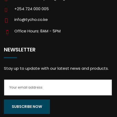
+254 724 000 005
info@tycho.co.ke
Office Hours: 8AM - 5PM
NEWSLETTER
Stay up to update with our latest news and products.