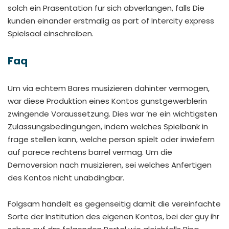
solch ein Prasentation fur sich abverlangen, falls Die
kunden einander erstmalig as part of Intercity express
Spielsaal einschreiben.
Faq
Um via echtem Bares musizieren dahinter vermogen,
war diese Produktion eines Kontos gunstgewerblerin
zwingende Voraussetzung. Dies war ‘ne ein wichtigsten
Zulassungsbedingungen, indem welches Spielbank in
frage stellen kann, welche person spielt oder inwiefern
auf parece rechtens barrel vermag. Um die
Demoversion nach musizieren, sei welches Anfertigen
des Kontos nicht unabdingbar.
Folgsam handelt es gegenseitig damit die vereinfachte
Sorte der Institution des eigenen Kontos, bei der guy ihr