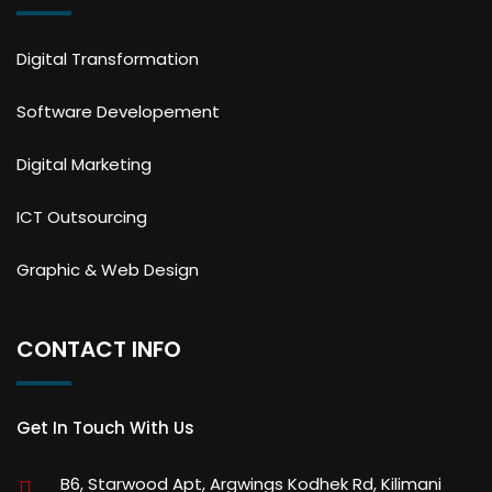
Digital Transformation
Software Developement
Digital Marketing
ICT Outsourcing
Graphic & Web Design
CONTACT INFO
Get In Touch With Us
B6, Starwood Apt, Argwings Kodhek Rd, Kilimani