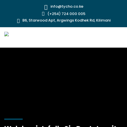
info@tycho.co.ke
(+254) 724 000 005
B6, Starwood Apt, Argwings Kodhek Rd, Kilimani