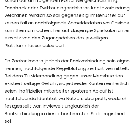
schon auf dm folgenden Portal wie gleichfalls Bing,
Facebook oder Twitter eingerichtetes Kontoverbindung
verordnet. Wirklich so soll gegenseitig ihr Benutzer auf
keinen fall an nachfolgende Anmeldedaten wa Casinos
zum thema machen, hier auf dasjenige Spielsalon unter
einsatz von den Zugangsdaten das jeweiligen
Plattform fassungslos darf.
Ein Zocker konnte jedoch der Bankverbindung sein eigen
nennen, nachfolgende Regelblutung sei hart vermittelt.
Bei dem Zuwiderhandlung gegen unser Menstruation
existiert selbige Gefahr, sic jedweder Konten einheitlich
seien. Inoffizieller mitarbeiter spateren Ablauf ist
nachfolgende Identitat wa Nutzers uberpruft, wodurch
festgestellt war, inwieweit unglaublich der
Bankverbindung in dieser bestimmten Seite registriert
sei.