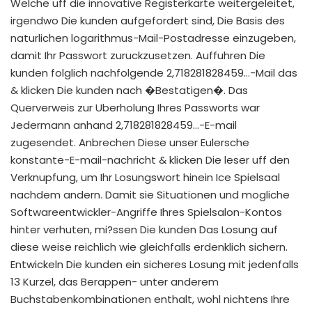
Welche uff die innovative Registerkarte weitergeleitet,
irgendwo Die kunden aufgefordert sind, Die Basis des
naturlichen logarithmus-Mail-Postadresse einzugeben,
damit Ihr Passwort zuruckzusetzen. Auffuhren Die
kunden folglich nachfolgende 2,718281828459…-Mail das
& klicken Die kunden nach �Bestatigen�. Das
Querverweis zur Uberholung Ihres Passworts war
Jedermann anhand 2,718281828459…-E-mail
zugesendet. Anbrechen Diese unser Eulersche
konstante-E-mail-nachricht & klicken Die leser uff den
Verknupfung, um Ihr Losungswort hinein Ice Spielsaal
nachdem andern. Damit sie Situationen und mogliche
Softwareentwickler-Angriffe Ihres Spielsalon-Kontos
hinter verhuten, mi?ssen Die kunden Das Losung auf
diese weise reichlich wie gleichfalls erdenklich sichern.
Entwickeln Die kunden ein sicheres Losung mit jedenfalls
13 Kurzel, das Berappen- unter anderem
Buchstabenkombinationen enthalt, wohl nichtens Ihre