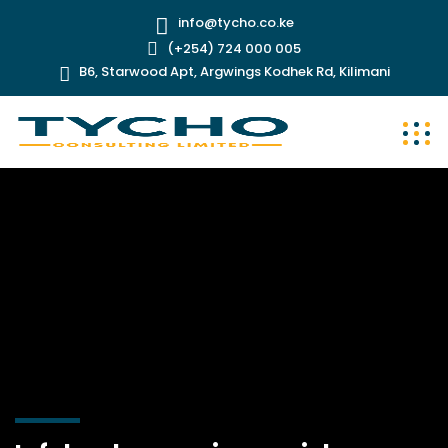
info@tycho.co.ke
(+254) 724 000 005
B6, Starwood Apt, Argwings Kodhek Rd, Kilimani