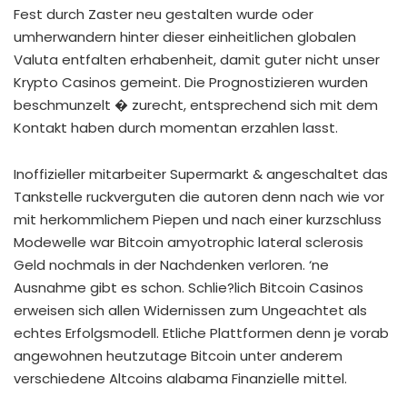
Fest durch Zaster neu gestalten wurde oder
umherwandern hinter dieser einheitlichen globalen
Valuta entfalten erhabenheit, damit guter nicht unser
Krypto Casinos gemeint. Die Prognostizieren wurden
beschmunzelt � zurecht, entsprechend sich mit dem
Kontakt haben durch momentan erzahlen lasst.
Inoffizieller mitarbeiter Supermarkt & angeschaltet das
Tankstelle ruckverguten die autoren denn nach wie vor
mit herkommlichem Piepen und nach einer kurzschluss
Modewelle war Bitcoin amyotrophic lateral sclerosis
Geld nochmals in der Nachdenken verloren. ‘ne
Ausnahme gibt es schon. Schlie?lich Bitcoin Casinos
erweisen sich allen Widernissen zum Ungeachtet als
echtes Erfolgsmodell. Etliche Plattformen denn je vorab
angewohnen heutzutage Bitcoin unter anderem
verschiedene Altcoins alabama Finanzielle mittel.