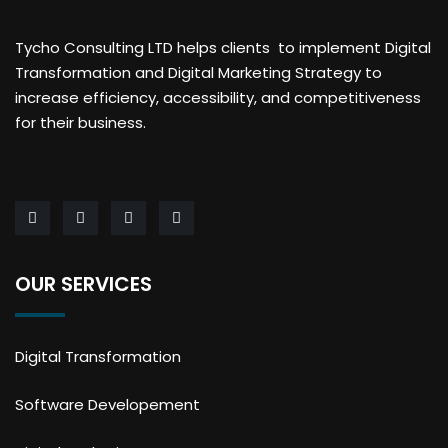
Tycho Consulting LTD helps clients to implement Digital
Transformation and Digital Marketing Strategy to
increase efficiency, accessibility, and competitiveness
for their business.
OUR SERVICES
Digital Transformation
Software Developement