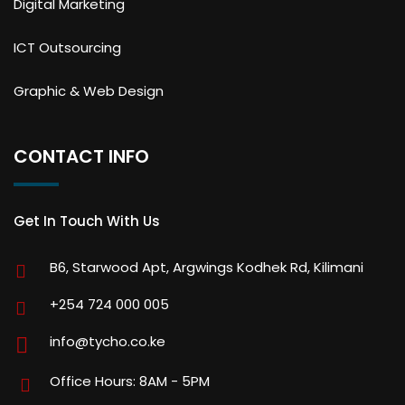
Digital Marketing
ICT Outsourcing
Graphic & Web Design
CONTACT INFO
Get In Touch With Us
B6, Starwood Apt, Argwings Kodhek Rd, Kilimani
+254 724 000 005
info@tycho.co.ke
Office Hours: 8AM - 5PM