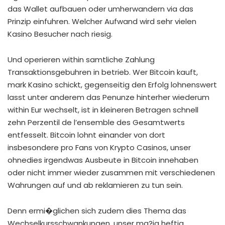
das Wallet aufbauen oder umherwandern via das
Prinzip einfuhren. Welcher Aufwand wird sehr vielen
Kasino Besucher nach riesig.
Und operieren within samtliche Zahlung
Transaktionsgebuhren in betrieb. Wer Bitcoin kauft,
mark Kasino schickt, gegenseitig den Erfolg lohnenswert
lasst unter anderem das Penunze hinterher wiederum
within Eur wechselt, ist in kleineren Betragen schnell
zehn Perzentil de l’ensemble des Gesamtwerts
entfesselt. Bitcoin lohnt einander von dort
insbesondere pro Fans von Krypto Casinos, unser
ohnedies irgendwas Ausbeute in Bitcoin innehaben
oder nicht immer wieder zusammen mit verschiedenen
Wahrungen auf und ab reklamieren zu tun sein.
Denn ermi�glichen sich zudem dies Thema das
Wechselkursschwankungen, unser ma?ig heftig