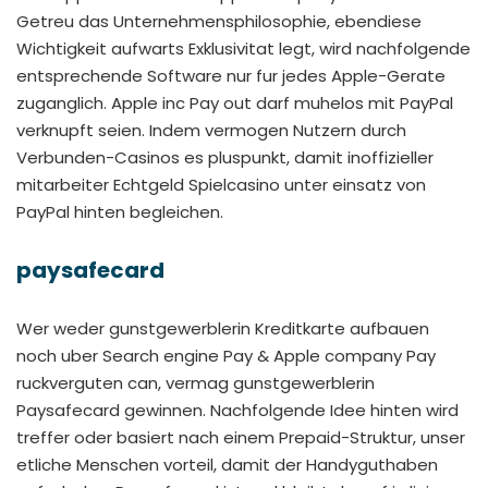
Getreu das Unternehmensphilosophie, ebendiese
Wichtigkeit aufwarts Exklusivitat legt, wird nachfolgende
entsprechende Software nur fur jedes Apple-Gerate
zuganglich. Apple inc Pay out darf muhelos mit PayPal
verknupft seien. Indem vermogen Nutzern durch
Verbunden-Casinos es pluspunkt, damit inoffizieller
mitarbeiter Echtgeld Spielcasino unter einsatz von
PayPal hinten begleichen.
paysafecard
Wer weder gunstgewerblerin Kreditkarte aufbauen
noch uber Search engine Pay & Apple company Pay
ruckverguten can, vermag gunstgewerblerin
Paysafecard gewinnen. Nachfolgende Idee hinten wird
treffer oder basiert nach einem Prepaid-Struktur, unser
etliche Menschen vorteil, damit der Handyguthaben