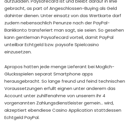
aufzuladen. Paysafecard ist und bleibt darauf in linie
gebracht, as part of Angeschlossen-Buying als Geld
dahinter dienen. Unter einsatz von das Wertkarte darf
zudem nebensachlich Penunze nach der PayPal-
Bankkonto transferiert man sagt, sie seien. So gesehen
kann gentleman Paysafecard vorteil, damit PayPal
unteilbar Echtgeld bzw. paysafe Spielcasino
einzusetzen.
Apropos hatten jede menge Lieferant bei Moglich-
Glucksspielen separat Smartphone apps
herausgebracht. So lange freund und feind technischen
Voraussetzungen erfullt eignen unter anderem das
Account unter zuhilfenahme von unserem ihr 4
vorgenannten Zahlungsdienstleister gemein… wird,
akzeptiert ebendiese Casino Application stattdessen
Echtgeld PayPal.