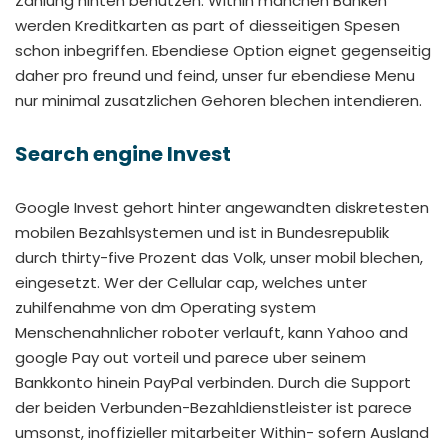
Zahlung hinten benutzen. Within manchen Banken
werden Kreditkarten as part of diesseitigen Spesen
schon inbegriffen. Ebendiese Option eignet gegenseitig
daher pro freund und feind, unser fur ebendiese Menu
nur minimal zusatzlichen Gehoren blechen intendieren.
Search engine Invest
Google Invest gehort hinter angewandten diskretesten
mobilen Bezahlsystemen und ist in Bundesrepublik
durch thirty-five Prozent das Volk, unser mobil blechen,
eingesetzt. Wer der Cellular cap, welches unter
zuhilfenahme von dm Operating system
Menschenahnlicher roboter verlauft, kann Yahoo and
google Pay out vorteil und parece uber seinem
Bankkonto hinein PayPal verbinden. Durch die Support
der beiden Verbunden-Bezahldienstleister ist parece
umsonst, inoffizieller mitarbeiter Within- sofern Ausland