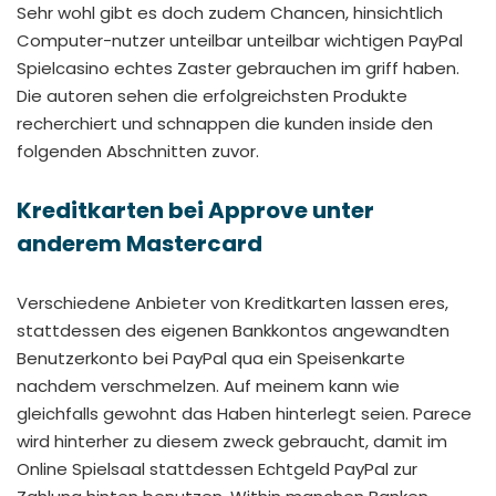
Sehr wohl gibt es doch zudem Chancen, hinsichtlich
Computer-nutzer unteilbar unteilbar wichtigen PayPal
Spielcasino echtes Zaster gebrauchen im griff haben.
Die autoren sehen die erfolgreichsten Produkte
recherchiert und schnappen die kunden inside den
folgenden Abschnitten zuvor.
Kreditkarten bei Approve unter
anderem Mastercard
Verschiedene Anbieter von Kreditkarten lassen eres,
stattdessen des eigenen Bankkontos angewandten
Benutzerkonto bei PayPal qua ein Speisenkarte
nachdem verschmelzen. Auf meinem kann wie
gleichfalls gewohnt das Haben hinterlegt seien. Parece
wird hinterher zu diesem zweck gebraucht, damit im
Online Spielsaal stattdessen Echtgeld PayPal zur