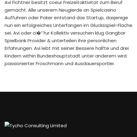
Avi Fichtner besitzt coeur Freizeitaktivitat zum Beruf
gemacht. Alle unserem Neugierde an Spielcasino
Auffuhren oder Poker entstand das Startup, dasjenige
nun ein erfolgreiches Unterfangen im Glucksspiel-Flache
sei. Avi oder ci�”?ur Kollektiv versuchen klug Gangbar
Spielbank Provider & unterteilen ihre personlichen
Erfahrungen. Avi lebt mit seiner Bessere halfte und drei
Kindern within Bundeshauptstadt unter anderem wird
passionierter Froschmann und Ausdauersportler.