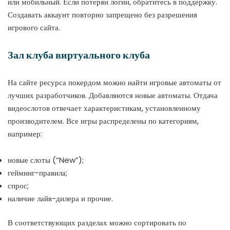
или мобильный. Если потерян логин, обратитесь в поддержку.
Создавать аккаунт повторно запрещено без разрешения
игрового сайта.
Зал клуба виртуального клуба
На сайте ресурса покердом можно найти игровые автоматы от
лучших разработчиков. Добавляются новые автоматы. Отдача
видеослотов отвечает характеристикам, установленному
производителем. Все игры распределены по категориям,
например:
новые слоты (“New”);
гейминг-правила;
спрос;
наличие лайв-дилера и прочие.
В соответствующих разделах можно сортировать по