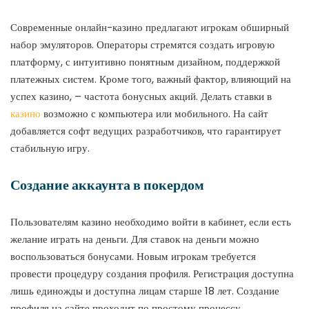
Современные онлайн-казино предлагают игрокам обширный
набор эмуляторов. Операторы стремятся создать игровую
платформу, с интуитивно понятным дизайном, поддержкой
платежных систем. Кроме того, важный фактор, влияющий на
успех казино, – частота бонусных акций. Делать ставки в
казино
возможно с компьютера или мобильного. На сайт
добавляется софт ведущих разработчиков, что гарантирует
стабильную игру.
Создание аккаунта в покердом
Пользователям казино необходимо войти в кабинет, если есть
желание играть на деньги. Для ставок на деньги можно
воспользоваться бонусами. Новым игрокам требуется
провести процедуру создания профиля. Регистрация доступна
лишь единожды и доступна лицам старше 18 лет. Создание
профиля на сайте проходит по простому процессу.