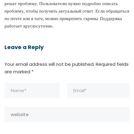
решат проблему. Пользователю нужно подробно описать
проблему, чтобы получить актуальный ответ. Если обращаться
по почте или в чате, можно прикрепить скрины. Поддержка
работает круглосуточно.
Leave a Reply
Your email address will not be published.
Required fields
are marked
*