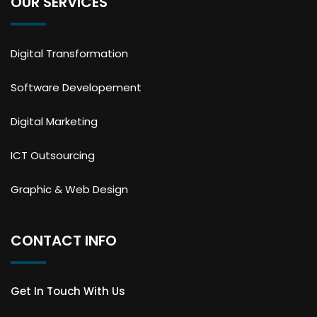
OUR SERVICES
Digital Transformation
Software Developement
Digital Marketing
ICT Outsourcing
Graphic & Web Design
CONTACT INFO
Get In Touch With Us