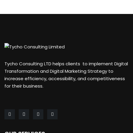
Tycho Consulting LTD helps clients to implement Digital
Transformation and Digital Marketing Strategy to
increase efficiency, accessibility, and competitiveness
for their business.