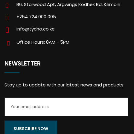
B6, Starwood Apt, Argwings Kodhek Rd, Kilimani
+254 724 000 005
info@tycho.co.ke
Office Hours: 8AM - 5PM
NEWSLETTER
Stay up to update with our latest news and products.