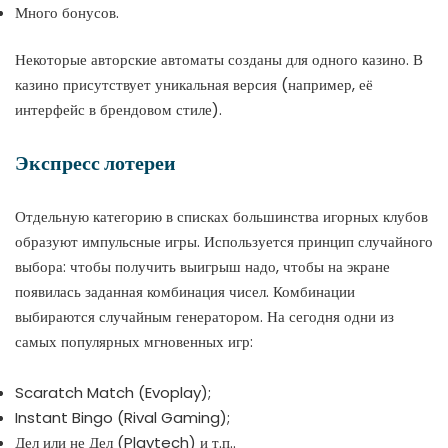
Много бонусов.
Некоторые авторские автоматы созданы для одного казино. В
казино присутствует уникальная версия (например, её
интерфейс в брендовом стиле).
Экспресс лотереи
Отдельную категорию в списках большинства игорных клубов
образуют импульсные игры. Используется принцип случайного
выбора: чтобы получить выигрыш надо, чтобы на экране
появилась заданная комбинация чисел. Комбинации
выбираются случайным генератором. На сегодня одни из
самых популярных мгновенных игр:
Scaratch Match (Evoplay);
Instant Bingo (Rival Gaming);
Дел или не Дел (Playtech) и т.п..