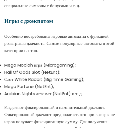
специальные символы с бонусами и т. д.
Игры с джекпотом
Особенно востребованы игровые автоматы с функцией
розыгрыша джекпота. Самые популярные автоматы в этой
категории слотов:
Mega Moolah игра (Microgaming);
Hall Of Gods Slot (NetEnt);
Слот White Rabbit (Big Time Gaming);
Mega Fortune (NetEnt);
Arabian Nights автомат (NetEnt) и т. д..
Разделяют фиксированный и накопительный джекпот.
Фиксированный джекпот предполагает, что при выигрыше
игрок получает фиксированную сумму. Для получения