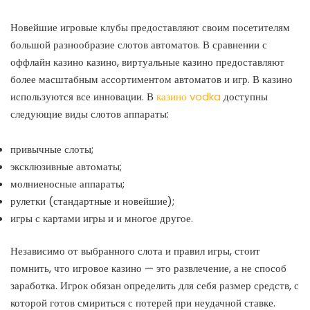
Новейшие игровые клубы предоставляют своим посетителям
большой разнообразие слотов автоматов. В сравнении с
оффлайн казино казино, виртуальные казино предоставляют
более масштабным ассортиментом автоматов и игр. В казино
используются все инновации. В
казино vodka
доступны
следующие виды слотов аппараты:
привычные слоты;
эксклюзивные автоматы;
молниеносные аппараты;
рулетки (стандартные и новейшие);
игры с картами игры и и многое другое.
Независимо от выбранного слота и правил игры, стоит
помнить, что игровое казино — это развлечение, а не способ
заработка. Игрок обязан определить для себя размер средств, с
которой готов смириться с потерей при неудачной ставке.