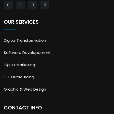
OUR SERVICES
Digital Transformation
Software Developement
Digital Marketing
ICT Outsourcing
Graphic & Web Design
CONTACT INFO