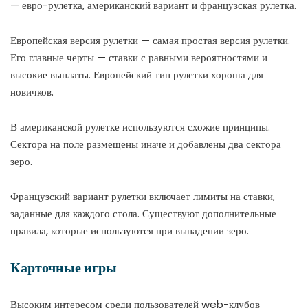
— евро-рулетка, американский вариант и французская рулетка.
Европейская версия рулетки — самая простая версия рулетки.
Его главные черты — ставки с равными вероятностями и
высокие выплаты. Европейский тип рулетки хороша для
новичков.
В американской рулетке используются схожие принципы.
Сектора на поле размещены иначе и добавлены два сектора
зеро.
Французский вариант рулетки включает лимиты на ставки,
заданные для каждого стола. Существуют дополнительные
правила, которые используются при выпадении зеро.
Карточные игры
Высоким интересом среди пользователей web-клубов