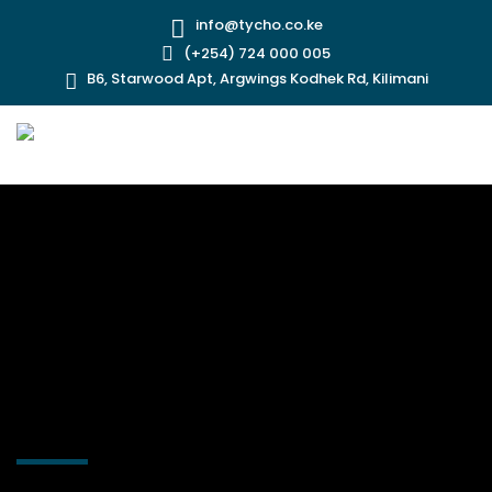
info@tycho.co.ke
(+254) 724 000 005
B6, Starwood Apt, Argwings Kodhek Rd, Kilimani