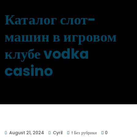
Каталог слот-
машин в игровом
клубе vodka
casino
August 21, 2024
Cyril
! Без рубрики
0