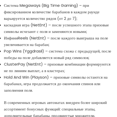
Система Megaways (Big Time Gaming) – при
фиксированном количестве барабанов в каждом раунде
варьируется количество рядов (от 2 до 7);
каскадная игра (NetEnt) – после успешного этапа призовые
символы исчезают с поля и заменяются новыми;
ИнфиниReels (NetEnt) – после каждого выигрыша на поле
увеличивается на барабан;
Pop Wins (Yggdrasil) – система схожа с предыдущей, после
победы на поле добавляется новый ряд символов;
ClusterPay (NetEnt) – призовые комбинации формируются
не по линиям выплат, а в кластерах;
Hold And Win (Playson) – призовые символы остаются на
барабанах, игра продолжается до окончания спинов или
заполнения поля.
В современных игровых автоматах внедрен более широкий
ассортимент бонусных функций: специальные этапы,
дополнительные барабаны, продвинутые множители,