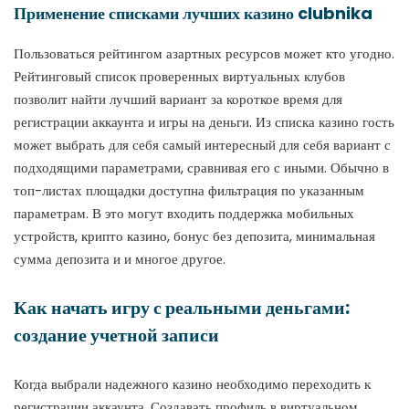
Применение списками лучших казино clubnika
Пользоваться рейтингом азартных ресурсов может кто угодно.
Рейтинговый список проверенных виртуальных клубов
позволит найти лучший вариант за короткое время для
регистрации аккаунта и игры на деньги. Из списка казино гость
может выбрать для себя самый интересный для себя вариант с
подходящими параметрами, сравнивая его с иными. Обычно в
топ-листах площадки доступна фильтрация по указанным
параметрам. В это могут входить поддержка мобильных
устройств, крипто казино, бонус без депозита, минимальная
сумма депозита и и многое другое.
Как начать игру с реальными деньгами:
создание учетной записи
Когда выбрали надежного казино необходимо переходить к
регистрации аккаунта. Создавать профиль в виртуальном