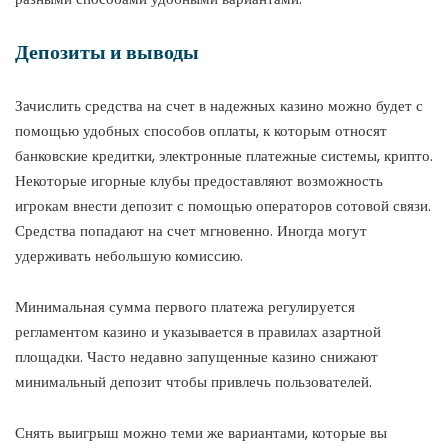
Депозиты и выводы
Зачислить средства на счет в надежных казино можно будет с
помощью удобных способов оплаты, к которым относят
банковские кредитки, электронные платежные системы, крипто.
Некоторые игорные клубы предоставляют возможность
игрокам внести депозит с помощью операторов сотовой связи.
Средства попадают на счет мгновенно. Иногда могут
удерживать небольшую комиссию.
Минимальная сумма первого платежа регулируется
регламентом казино и указывается в правилах азартной
площадки. Часто недавно запущенные казино снижают
минимальный депозит чтобы привлечь пользователей.
Снять выигрыш можно теми же вариантами, которые вы