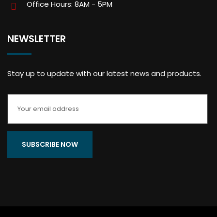
Office Hours: 8AM - 5PM
NEWSLETTER
Stay up to update with our latest news and products.