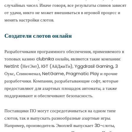
случайных чисел. Иначе говоря, все результаты спинов зависят
от удачи, никто не может вмешиваться в игровой процесс и
менять настройки слотов.
Создатели слотов онлайн
Разработчиками программного обеспечения, применяемого в
топовых казино clubnika онлайн, являются такие компании:
NetEnt (НетЭнт), IGT (АйДжиТи), Yggdrasil Gaming, 3
Оукс, Спиноменал, NetGame, Pragmatic Play и прочие
разработчики. Компании, разрабатывающие софт, которые
предоставляют для азартных площадок автоматы, а также
поддерживают и обеспечивают безопасность.
Поставщики ПО могут сосредотачиваться на одном типе
слотов, так и выпускать разнообразные азартные игры.
Например, производитель Эвоплей выпускает 3D-слоты,