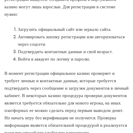
казино могут лишь взрослые. Для регистрации в системе
нужно:
Загрузить официальный сайт или зеркало сайта.
Активировать кнопку регистрации или авторизоваться
через соцсети.
Подтвердить контактные данные и свой возраст.
Войти в аккаунт по логину и паролю.
В момент регистрации официальное казино проверяет и
требует личные и контактные данные, которые требуется
подтвердить через сообщение и загрузки документов в личный
кабинет. В некоторых казино процедура проверки документов
является требуется обязательно для нового игрока, на иных
платформах ее можно сделать перед первым выводом денег.
Но начать игру без верификации не получится. Проверка
информации является обязательной процедурой и реализуется
разными способами удобными вариантами.