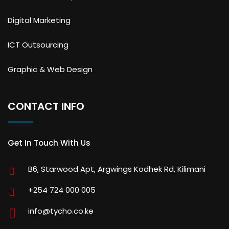
Digital Marketing
ICT Outsourcing
Graphic & Web Design
CONTACT INFO
Get In Touch With Us
B6, Starwood Apt, Argwings Kodhek Rd, Kilimani
+254 724 000 005
info@tycho.co.ke