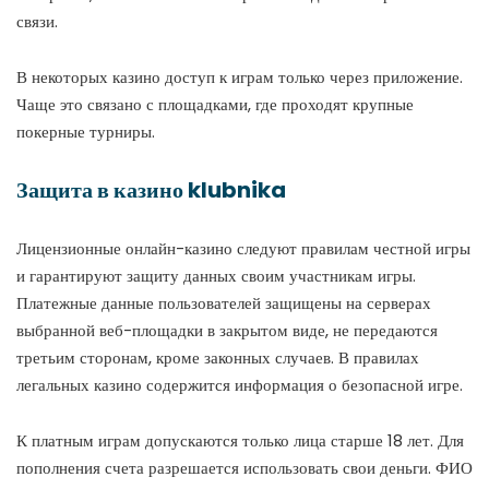
связи.
В некоторых казино доступ к играм только через приложение.
Чаще это связано с площадками, где проходят крупные
покерные турниры.
Защита в казино klubnika
Лицензионные онлайн-казино следуют правилам честной игры
и гарантируют защиту данных своим участникам игры.
Платежные данные пользователей защищены на серверах
выбранной веб-площадки в закрытом виде, не передаются
третьим сторонам, кроме законных случаев. В правилах
легальных казино содержится информация о безопасной игре.
К платным играм допускаются только лица старше 18 лет. Для
пополнения счета разрешается использовать свои деньги. ФИО