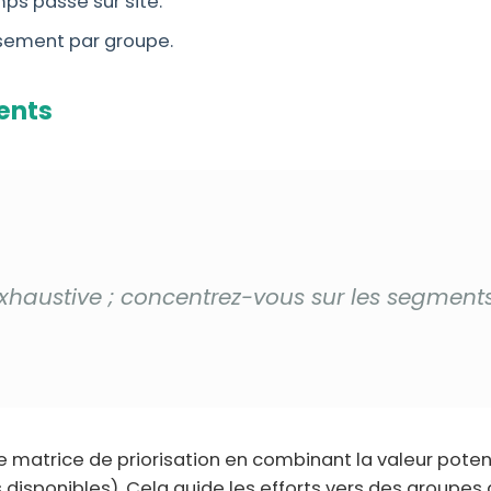
mps passé sur site.
ssement par groupe.
ments
exhaustive ; concentrez-vous sur les segme
e matrice de priorisation en combinant la valeur potenti
 disponibles). Cela guide les efforts vers des groupes à