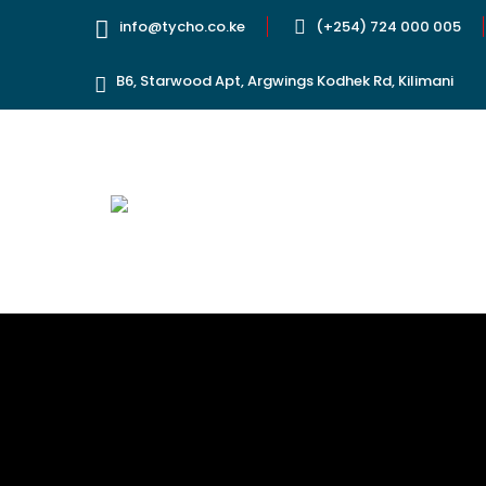
info@tycho.co.ke
(+254) 724 000 005
B6, Starwood Apt, Argwings Kodhek Rd, Kilimani