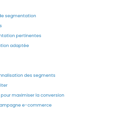
s de segmentation
s
entation pertinentes
ation adaptée
nnalisation des segments
iter
n pour maximiser la conversion
ne campagne e-commerce