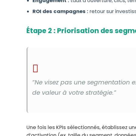
Engagement :
taux d’ouverture, clics, te
ROI des campagnes :
retour sur investi
Étape 2 : Priorisation des seg
“Ne visez pas une segmentation 
de valeur à votre stratégie.”
Une fois les KPIs sélectionnés, établissez un
d’activation (ex. taille du segment, données