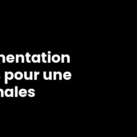
mentation
s pour une
males