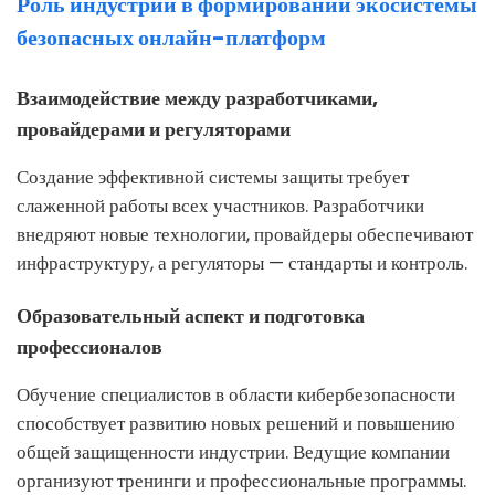
Роль индустрии в формировании экосистемы
безопасных онлайн-платформ
Взаимодействие между разработчиками,
провайдерами и регуляторами
Создание эффективной системы защиты требует
слаженной работы всех участников. Разработчики
внедряют новые технологии, провайдеры обеспечивают
инфраструктуру, а регуляторы — стандарты и контроль.
Образовательный аспект и подготовка
профессионалов
Обучение специалистов в области кибербезопасности
способствует развитию новых решений и повышению
общей защищенности индустрии. Ведущие компании
организуют тренинги и профессиональные программы.