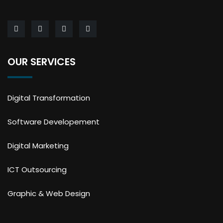
OUR SERVICES
Digital Transformation
Software Developement
Digital Marketing
ICT Outsourcing
Graphic & Web Design