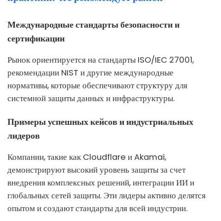
Международные стандарты безопасности и
сертификации
Рынок ориентируется на стандарты ISO/IEC 27001,
рекомендации NIST и другие международные
нормативы, которые обеспечивают структуру для
системной защиты данных и инфраструктуры.
Примеры успешных кейсов и индустриальных
лидеров
Компании, такие как Cloudflare и Akamai,
демонстрируют высокий уровень защиты за счет
внедрения комплексных решений, интеграции ИИ и
глобальных сетей защиты. Эти лидеры активно делятся
опытом и создают стандарты для всей индустрии.