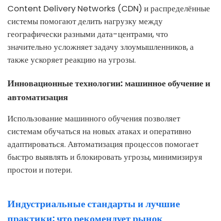
Content Delivery Networks (CDN) и распределённые
системы помогают делить нагрузку между
географически разными дата-центрами, что
значительно усложняет задачу злоумышленников, а
также ускоряет реакцию на угрозы.
Инновационные технологии: машинное обучение и
автоматизация
Использование машинного обучения позволяет
системам обучаться на новых атаках и оперативно
адаптироваться. Автоматизация процессов помогает
быстро выявлять и блокировать угрозы, минимизируя
простои и потери.
Индустриальные стандарты и лучшие
практики: что рекомендует рынок