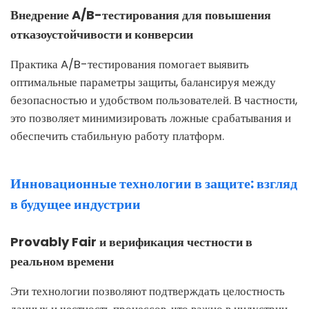
Внедрение A/B-тестирования для повышения
отказоустойчивости и конверсии
Практика A/B-тестирования помогает выявить
оптимальные параметры защиты, балансируя между
безопасностью и удобством пользователей. В частности,
это позволяет минимизировать ложные срабатывания и
обеспечить стабильную работу платформ.
Инновационные технологии в защите: взгляд
в будущее индустрии
Provably Fair и верификация честности в
реальном времени
Эти технологии позволяют подтверждать целостность