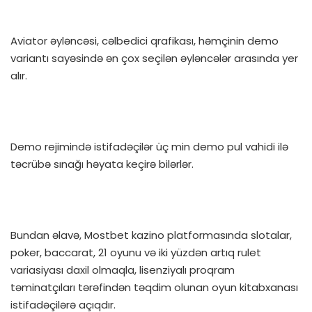
Aviator əyləncəsi, cəlbedici qrafikası, həmçinin demo
variantı sayəsində ən çox seçilən əyləncələr arasında yer
alır.
Demo rejimində istifadəçilər üç min demo pul vahidi ilə
təcrübə sınağı həyata keçirə bilərlər.
Bundan əlavə, Mostbet kazino platformasında slotalar,
poker, baccarat, 21 oyunu və iki yüzdən artıq rulet
variasiyası daxil olmaqla, lisenziyalı proqram
təminatçıları tərəfindən təqdim olunan oyun kitabxanası
istifadəçilərə açıqdır.