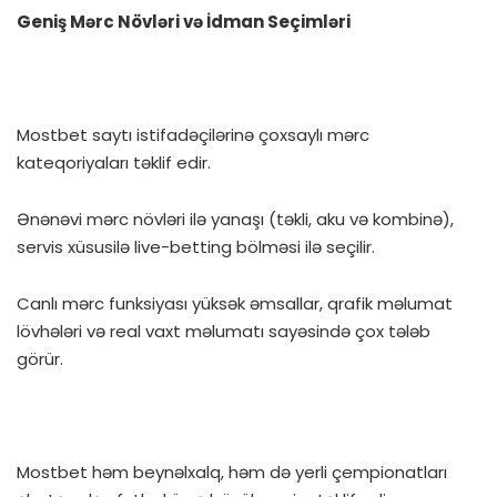
Geniş Mərc Növləri və İdman Seçimləri
Mostbet saytı istifadəçilərinə çoxsaylı mərc
kateqoriyaları təklif edir.
Ənənəvi mərc növləri ilə yanaşı (təkli, aku və kombinə),
servis xüsusilə live-betting bölməsi ilə seçilir.
Canlı mərc funksiyası yüksək əmsallar, qrafik məlumat
lövhələri və real vaxt məlumatı sayəsində çox tələb
görür.
Mostbet həm beynəlxalq, həm də yerli çempionatları