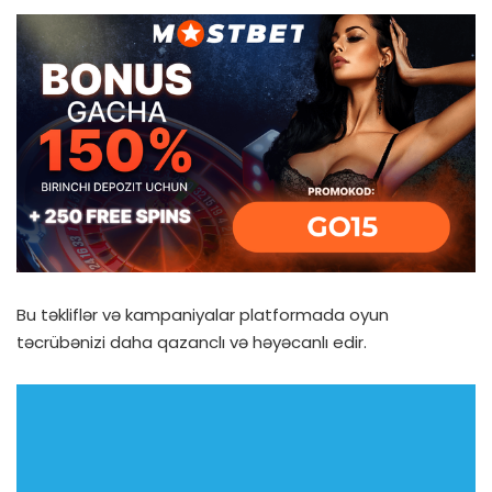
Bu təkliflər və kampaniyalar platformada oyun
təcrübənizi daha qazanclı və həyəcanlı edir.