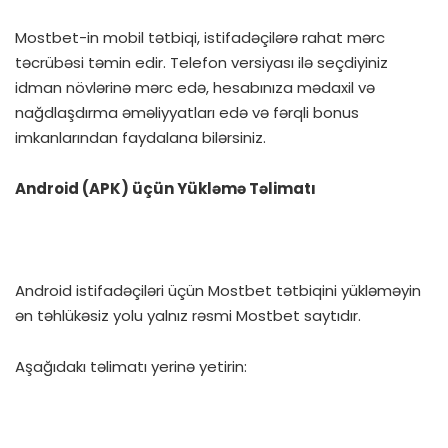
Mostbet-in mobil tətbiqi, istifadəçilərə rahat mərc
təcrübəsi təmin edir. Telefon versiyası ilə seçdiyiniz
idman növlərinə mərc edə, hesabınıza mədaxil və
nağdlaşdırma əməliyyatları edə və fərqli bonus
imkanlarından faydalana bilərsiniz.
Android (APK) üçün Yükləmə Təlimatı
Android istifadəçiləri üçün Mostbet tətbiqini yükləməyin
ən təhlükəsiz yolu yalnız rəsmi Mostbet saytıdır.
Aşağıdakı təlimatı yerinə yetirin: