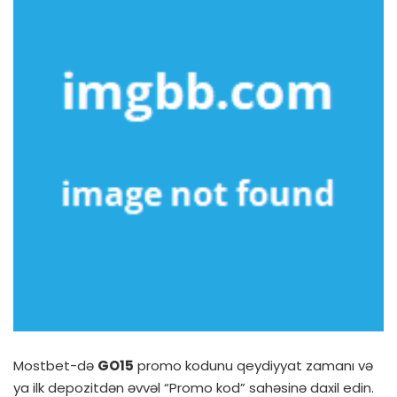
Mostbet-də
GO15
promo kodunu qeydiyyat zamanı və
ya ilk depozitdən əvvəl “Promo kod” sahəsinə daxil edin.