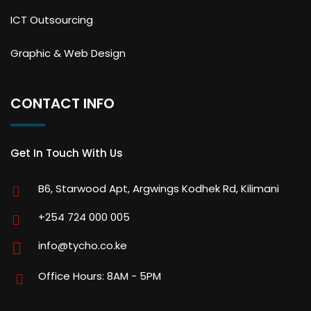
ICT Outsourcing
Graphic & Web Design
CONTACT INFO
Get In Touch With Us
B6, Starwood Apt, Argwings Kodhek Rd, Kilimani
+254 724 000 005
info@tycho.co.ke
Office Hours: 8AM - 5PM