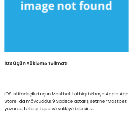
iOS üçün Yükləmə Təlimatı
iOS istifadəçiləri üçün Mostbet tətbiqi birbaşa Apple App
Store-da mövcuddur.9 Sadəcə axtarış sətrinə “Mostbet”
yazaraq tətbiqi tapa və yükləyə bilərsiniz.