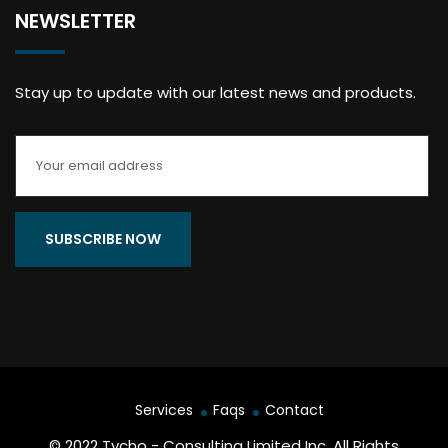
NEWSLETTER
Stay up to update with our latest news and products.
Services
Faqs
Contact
© 2022 Tycho - Consulting Limited Inc. All Rights