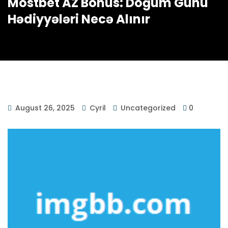
Mostbet AZ Bonus: Doğum Günü
Hədiyyələri Necə Alınır
August 26, 2025
Cyril
Uncategorized
0