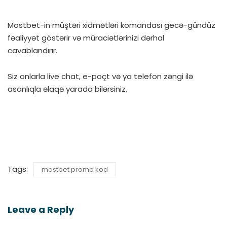
Mostbet-in müştəri xidmətləri komandası gecə-gündüz
fəaliyyət göstərir və müraciətlərinizi dərhal
cavablandırır.
Siz onlarla live chat, e-poçt və ya telefon zəngi ilə
asanlıqla əlaqə yarada bilərsiniz.
Tags:
mostbet promo kod
Leave a Reply