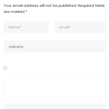
Your email address will not be published.
Required fields
are marked
*