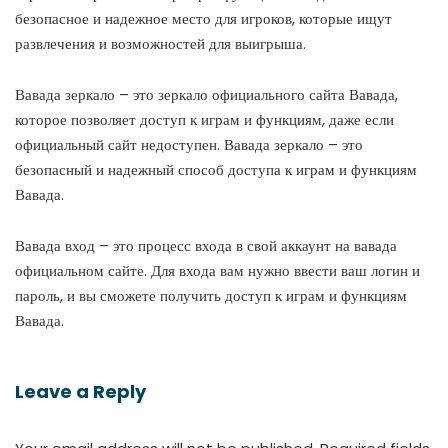
безопасное и надежное место для игроков, которые ищут
развлечения и возможностей для выигрыша.
Вавада зеркало – это зеркало официального сайта Вавада,
которое позволяет доступ к играм и функциям, даже если
официальный сайт недоступен. Вавада зеркало – это
безопасный и надежный способ доступа к играм и функциям
Вавада.
Вавада вход – это процесс входа в свой аккаунт на вавада
официальном сайте. Для входа вам нужно ввести ваш логин и
пароль, и вы сможете получить доступ к играм и функциям
Вавада.
Leave a Reply