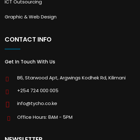
ICT Outsourcing
Graphic & Web Design
CONTACT INFO
Get In Touch With Us
B6, Starwood Apt, Argwings Kodhek Rd, Kilimani
+254 724 000 005
info@tycho.co.ke
Office Hours: 8AM - 5PM
NEWSLETTER