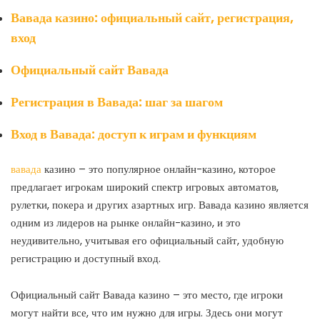
Вавада казино: официальный сайт, регистрация,
вход
Официальный сайт Вавада
Регистрация в Вавада: шаг за шагом
Вход в Вавада: доступ к играм и функциям
вавада
казино – это популярное онлайн-казино, которое
предлагает игрокам широкий спектр игровых автоматов,
рулетки, покера и других азартных игр. Вавада казино является
одним из лидеров на рынке онлайн-казино, и это
неудивительно, учитывая его официальный сайт, удобную
регистрацию и доступный вход.
Официальный сайт Вавада казино – это место, где игроки
могут найти все, что им нужно для игры. Здесь они могут