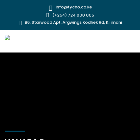
info@tycho.co.ke
(+254) 724 000 005
B6, Starwood Apt, Argwings Kodhek Rd, Kilimani