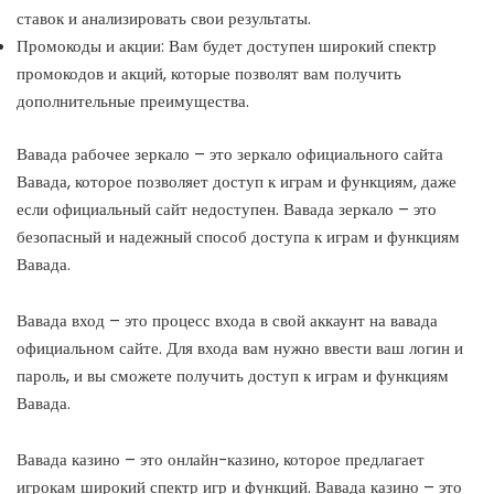
ставок и анализировать свои результаты.
Промокоды и акции: Вам будет доступен широкий спектр
промокодов и акций, которые позволят вам получить
дополнительные преимущества.
Вавада рабочее зеркало – это зеркало официального сайта
Вавада, которое позволяет доступ к играм и функциям, даже
если официальный сайт недоступен. Вавада зеркало – это
безопасный и надежный способ доступа к играм и функциям
Вавада.
Вавада вход – это процесс входа в свой аккаунт на вавада
официальном сайте. Для входа вам нужно ввести ваш логин и
пароль, и вы сможете получить доступ к играм и функциям
Вавада.
Вавада казино – это онлайн-казино, которое предлагает
игрокам широкий спектр игр и функций. Вавада казино – это