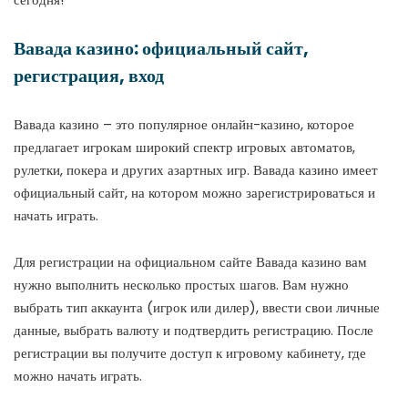
Вавада казино: официальный сайт,
регистрация, вход
Вавада казино – это популярное онлайн-казино, которое
предлагает игрокам широкий спектр игровых автоматов,
рулетки, покера и других азартных игр. Вавада казино имеет
официальный сайт, на котором можно зарегистрироваться и
начать играть.
Для регистрации на официальном сайте Вавада казино вам
нужно выполнить несколько простых шагов. Вам нужно
выбрать тип аккаунта (игрок или дилер), ввести свои личные
данные, выбрать валюту и подтвердить регистрацию. После
регистрации вы получите доступ к игровому кабинету, где
можно начать играть.