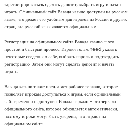
зарегистрироваться, сделать депозит, выбрать игру и начать
играть. Официальный сайт Вавада казино доступен на русском
языке, что делает его удобным для игроков из России и других
стран, где русский язык является официальным.
Регистрация на официальном сайте Вавада казино – это
простой и быстрый процесс. Игроки толькоneed указать
некоторые сведения о себе, выбрать пароль и подтвердить
регистрацию. Затем они могут сделать депозит и начать
играть.
Вавада казино также предлагает рабочее зеркало, которое
позволяет игрокам доступаться к играм, если официальный
сайт временно недоступен. Вавада зеркало – это зеркало
официального сайта, которое обновляется автоматически,
поэтому игроки могут быть уверены, что играют на
официальном сайте.