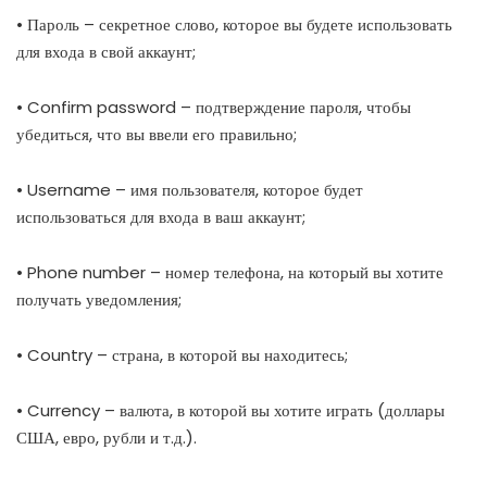
• Пароль – секретное слово, которое вы будете использовать
для входа в свой аккаунт;
• Confirm password – подтверждение пароля, чтобы
убедиться, что вы ввели его правильно;
• Username – имя пользователя, которое будет
использоваться для входа в ваш аккаунт;
• Phone number – номер телефона, на который вы хотите
получать уведомления;
• Country – страна, в которой вы находитесь;
• Currency – валюта, в которой вы хотите играть (доллары
США, евро, рубли и т.д.).