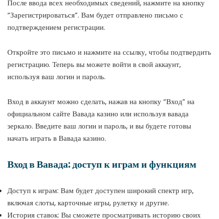
После ввода всех необходимых сведений, нажмите на кнопку
“Зарегистрироваться”. Вам будет отправлено письмо с
подтверждением регистрации.
Откройте это письмо и нажмите на ссылку, чтобы подтвердить
регистрацию. Теперь вы можете войти в свой аккаунт,
используя ваш логин и пароль.
Вход в аккаунт можно сделать, нажав на кнопку “Вход” на
официальном сайте Вавада казино или используя вавада
зеркало. Введите ваш логин и пароль, и вы будете готовы
начать играть в Вавада казино.
Вход в Вавада: доступ к играм и функциям
Доступ к играм: Вам будет доступен широкий спектр игр,
включая слоты, карточные игры, рулетку и другие.
История ставок: Вы сможете просматривать историю своих