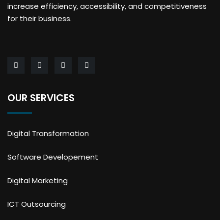
increase efficiency, accessibility, and competitiveness
for their business.
OUR SERVICES
Digital Transformation
Software Developement
Digital Marketing
ICT Outsourcing