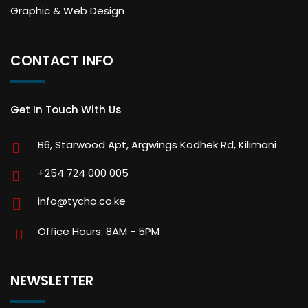
Graphic & Web Design
CONTACT INFO
Get In Touch With Us
B6, Starwood Apt, Argwings Kodhek Rd, Kilimani
+254 724 000 005
info@tycho.co.ke
Office Hours: 8AM - 5PM
NEWSLETTER