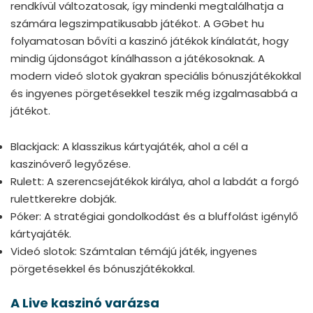
rendkívül változatosak, így mindenki megtalálhatja a
számára legszimpatikusabb játékot. A GGbet hu
folyamatosan bővíti a kaszinó játékok kínálatát, hogy
mindig újdonságot kínálhasson a játékosoknak. A
modern videó slotok gyakran speciális bónuszjátékokkal
és ingyenes pörgetésekkel teszik még izgalmasabbá a
játékot.
Blackjack: A klasszikus kártyajáték, ahol a cél a
kaszinóverő legyőzése.
Rulett: A szerencsejátékok királya, ahol a labdát a forgó
rulettkerekre dobják.
Póker: A stratégiai gondolkodást és a bluffolást igénylő
kártyajáték.
Videó slotok: Számtalan témájú játék, ingyenes
pörgetésekkel és bónuszjátékokkal.
A Live kaszinó varázsa