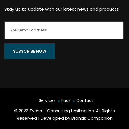
Stay up to update with our latest news and products.
Services
Faqs
Contact
© 2022 Tycho - Consulting Limited Inc. All Rights
Reserved | Developed by Brands Companion