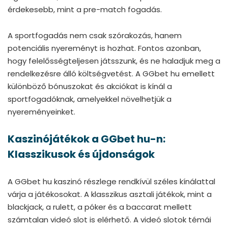
érdekesebb, mint a pre-match fogadás.
A sportfogadás nem csak szórakozás, hanem
potenciális nyereményt is hozhat. Fontos azonban,
hogy felelősségteljesen játsszunk, és ne haladjuk meg a
rendelkezésre álló költségvetést. A GGbet hu emellett
különböző bónuszokat és akciókat is kínál a
sportfogadóknak, amelyekkel növelhetjük a
nyereményeinket.
Kaszinójátékok a GGbet hu-n:
Klasszikusok és újdonságok
A GGbet hu kaszinó részlege rendkívül széles kínálattal
várja a játékosokat. A klasszikus asztali játékok, mint a
blackjack, a rulett, a póker és a baccarat mellett
számtalan videó slot is elérhető. A videó slotok témái