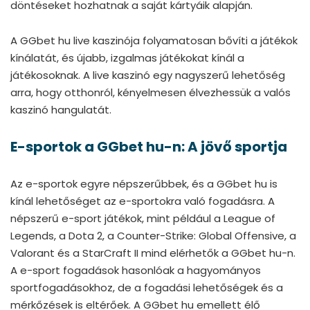
döntéseket hozhatnak a saját kártyáik alapján.
A GGbet hu live kaszinója folyamatosan bővíti a játékok
kínálatát, és újabb, izgalmas játékokat kínál a
játékosoknak. A live kaszinó egy nagyszerű lehetőség
arra, hogy otthonról, kényelmesen élvezhessük a valós
kaszinó hangulatát.
E-sportok a GGbet hu-n: A jövő sportja
Az e-sportok egyre népszerűbbek, és a GGbet hu is
kínál lehetőséget az e-sportokra való fogadásra. A
népszerű e-sport játékok, mint például a League of
Legends, a Dota 2, a Counter-Strike: Global Offensive, a
Valorant és a StarCraft II mind elérhetők a GGbet hu-n.
A e-sport fogadások hasonlóak a hagyományos
sportfogadásokhoz, de a fogadási lehetőségek és a
mérkőzések is eltérőek. A GGbet hu emellett élő