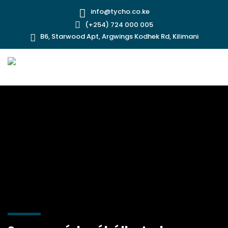
info@tycho.co.ke
(+254) 724 000 005
B6, Starwood Apt, Argwings Kodhek Rd, Kilimani