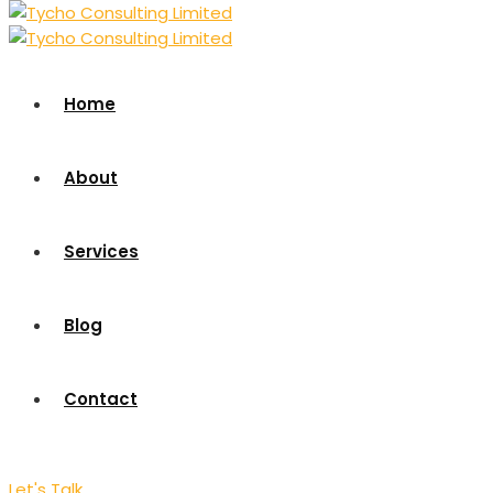
Home
About
Services
Blog
Contact
Let's Talk