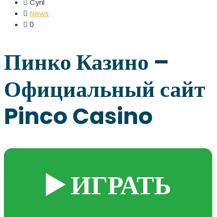
Cyril
News
0
Пинко Казино –
Официальный сайт
Pinco Casino
▶️ ИГРАТЬ