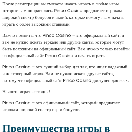
После регистрации вы сможете начать играть в любые игры,
которые вам понравились. Pinco Casino предлагает игрокам
широкий спектр бонусов и акций, которые помогут вам начать
играть с более высокими ставками.
Важно помнить, что Pinco Casino – это официальный сайт, и
вам не нужно искать зеркало или другие сайты, которые могут
быть похожими на официальный сайт. Вам нужно только перейти
на официальный сайт Pinco Casino и начать играть.
Pinco Casino – это лучший выбор для тех, кто ищет надежный
и достоверный игрок. Вам не нужно искать другие сайты,
потому что официальный сайт Pinco Casino доступен для всех.
Начните играть сегодня!
Pinco Casino – это официальный сайт, который предлагает
игрокам широкий спектр игр и бонусов.
Преимущества игры в