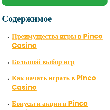
Содержимое
Преимущества игры в Pinco
Casino
Большой выбор игр
Как начать играть в Pinco
Casino
Бонусы и акции в Pinco