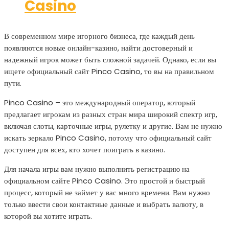
Casino
В современном мире игорного бизнеса, где каждый день
появляются новые онлайн-казино, найти достоверный и
надежный игрок может быть сложной задачей. Однако, если вы
ищете официальный сайт Pinco Casino, то вы на правильном
пути.
Pinco Casino – это международный оператор, который
предлагает игрокам из разных стран мира широкий спектр игр,
включая слоты, карточные игры, рулетку и другие. Вам не нужно
искать зеркало Pinco Casino, потому что официальный сайт
доступен для всех, кто хочет поиграть в казино.
Для начала игры вам нужно выполнить регистрацию на
официальном сайте Pinco Casino. Это простой и быстрый
процесс, который не займет у вас много времени. Вам нужно
только ввести свои контактные данные и выбрать валюту, в
которой вы хотите играть.