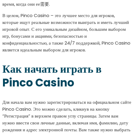
время, когда они ее需要.
В целом, Pinco Casino – это лучшее место для игроков,
которые ищут реальные возможности выиграть и иметь лучший
игровой опыт. С его уникальным дизайном, большим выбором
игр, бонусами и акциями, безопасностью и
конфиденциальностью, а также 24/7 поддержкой, Pinco Casino
является идеальным выбором для игроков.
Как начать играть в
Pinco Casino
Для начала вам нужно зарегистрироваться на официальном сайте
Pinco Casino. Это можно сделать, кликнув на кнопку
“Регистрация” в верхнем правом углу страницы. Затем вам
нужно ввести свои личные данные, включая имя, фамилию, дату
рождения и адрес электронной почты. Вам также нужно выбрать