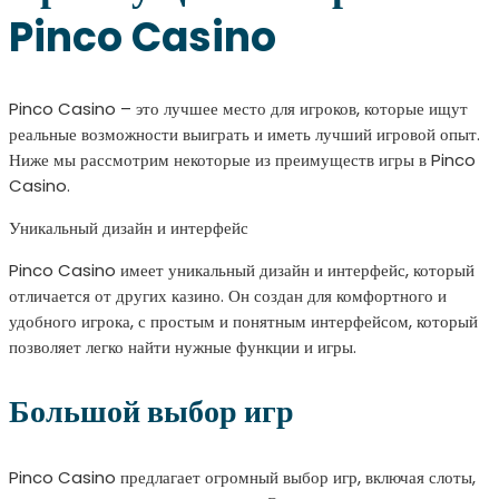
Pinco Casino
Pinco Casino – это лучшее место для игроков, которые ищут
реальные возможности выиграть и иметь лучший игровой опыт.
Ниже мы рассмотрим некоторые из преимуществ игры в Pinco
Casino.
Уникальный дизайн и интерфейс
Pinco Casino имеет уникальный дизайн и интерфейс, который
отличается от других казино. Он создан для комфортного и
удобного игрока, с простым и понятным интерфейсом, который
позволяет легко найти нужные функции и игры.
Большой выбор игр
Pinco Casino предлагает огромный выбор игр, включая слоты,