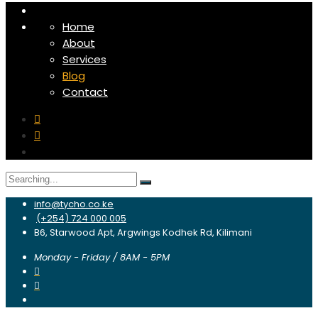
Home
About
Services
Blog
Contact
Search
for:
info@tycho.co.ke
(+254) 724 000 005
B6, Starwood Apt, Argwings Kodhek Rd, Kilimani
Monday - Friday / 8AM - 5PM