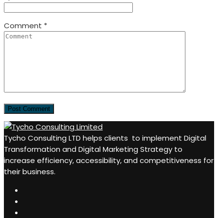
Comment
*
Tycho Consulting LTD helps clients to implement Digital
Transformation and Digital Marketing Strategy to
increase efficiency, accessibility, and competitiveness for
their business.