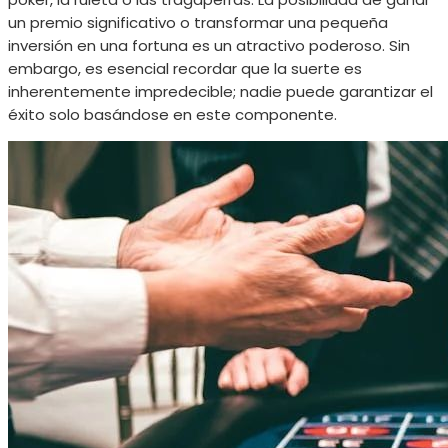
un premio significativo o transformar una pequeña
inversión en una fortuna es un atractivo poderoso. Sin
embargo, es esencial recordar que la suerte es
inherentemente impredecible; nadie puede garantizar el
éxito solo basándose en este componente.