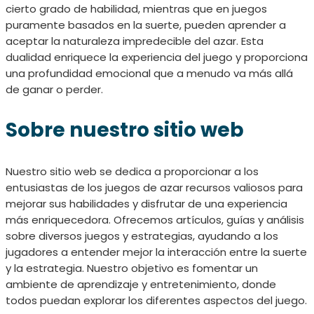
cierto grado de habilidad, mientras que en juegos
puramente basados en la suerte, pueden aprender a
aceptar la naturaleza impredecible del azar. Esta
dualidad enriquece la experiencia del juego y proporciona
una profundidad emocional que a menudo va más allá
de ganar o perder.
Sobre nuestro sitio web
Nuestro sitio web se dedica a proporcionar a los
entusiastas de los juegos de azar recursos valiosos para
mejorar sus habilidades y disfrutar de una experiencia
más enriquecedora. Ofrecemos artículos, guías y análisis
sobre diversos juegos y estrategias, ayudando a los
jugadores a entender mejor la interacción entre la suerte
y la estrategia. Nuestro objetivo es fomentar un
ambiente de aprendizaje y entretenimiento, donde
todos puedan explorar los diferentes aspectos del juego.