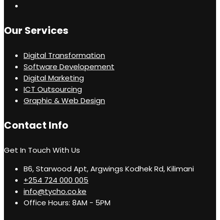
Our Services
Digital Transformation
Software Developement
Digital Marketing
ICT Outsourcing
Graphic & Web Design
Contact Info
Get In Touch With Us
B6, Starwood Apt, Argwings Kodhek Rd, Kilimani
+254 724 000 005
info@tycho.co.ke
Office Hours: 8AM - 5PM