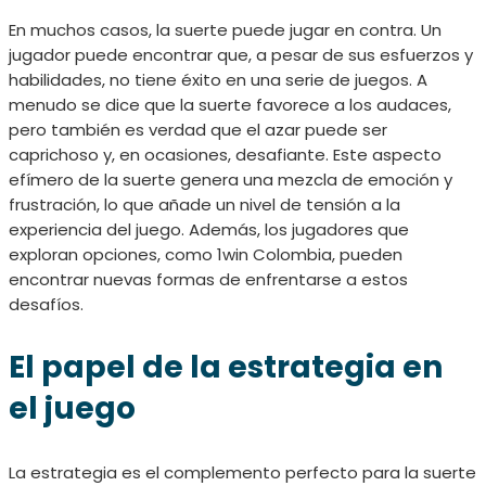
En muchos casos, la suerte puede jugar en contra. Un
jugador puede encontrar que, a pesar de sus esfuerzos y
habilidades, no tiene éxito en una serie de juegos. A
menudo se dice que la suerte favorece a los audaces,
pero también es verdad que el azar puede ser
caprichoso y, en ocasiones, desafiante. Este aspecto
efímero de la suerte genera una mezcla de emoción y
frustración, lo que añade un nivel de tensión a la
experiencia del juego. Además, los jugadores que
exploran opciones, como 1win Colombia, pueden
encontrar nuevas formas de enfrentarse a estos
desafíos.
El papel de la estrategia en
el juego
La estrategia es el complemento perfecto para la suerte