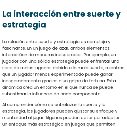
La interacción entre suerte y
estrategia
La relación entre suerte y estrategia es compleja y
fascinante. En un juego de azar, ambos elementos
interactúan de maneras inesperadas. Por ejemplo, un
jugador con una sólida estrategia puede enfrentar una
serie de malas jugadas debido a la mala suerte, mientras
que un jugador menos experimentado puede ganar
inesperadamente gracias a un golpe de fortuna. Esta
dinámica crea un entorno en el que nunca se puede
subestimar la influencia de cada componente.
Al comprender cómo se entrelazan la suerte y la
estrategia, los jugadores pueden ajustar su enfoque y
mentalidad al jugar. Algunos pueden optar por adoptar
un enfoque más estratégico en juegos que permiten