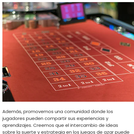
Además, promovemos una comunidad donde los
jugadores pueden compartir sus experiencias y
aprendizajes. Creemos que el intercambio de ideas
sobre la suerte y estrategia en los juegos de azar puede