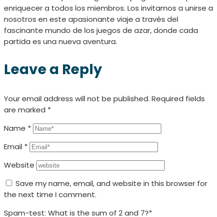
enriquecer a todos los miembros. Los invitamos a unirse a
nosotros en este apasionante viaje a través del
fascinante mundo de los juegos de azar, donde cada
partida es una nueva aventura.
Leave a Reply
Your email address will not be published.
Required fields
are marked
*
Name
*
Email
*
Website
Save my name, email, and website in this browser for
the next time I comment.
Spam-test: What is the sum of 2 and 7?*