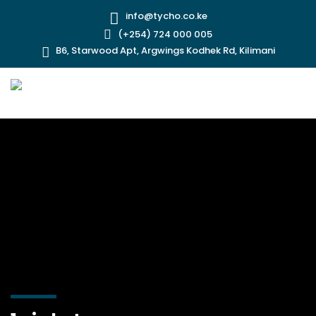
info@tycho.co.ke
(+254) 724 000 005
B6, Starwood Apt, Argwings Kodhek Rd, Kilimani