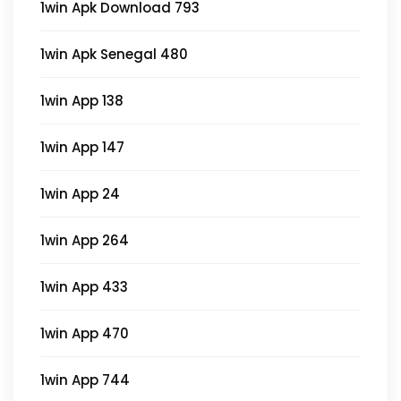
1win Apk Download 793
1win Apk Senegal 480
1win App 138
1win App 147
1win App 24
1win App 264
1win App 433
1win App 470
1win App 744