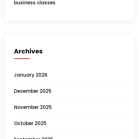
business classes
Archives
January 2026
December 2025
November 2025
October 2025