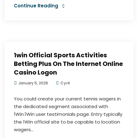
Continue Reading
1win Official Sports Activities
Betting Plus On The Internet Online
Casino Logon
Cyril
January 5, 2026
You could create your current tennis wagers in
the dedicated segment associated with
1Win.1Win user testimonials page. Entry typically
the 1Win official site to be capable to location
wagers...