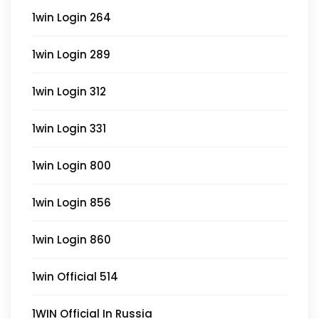
1win Login 264
1win Login 289
1win Login 312
1win Login 331
1win Login 800
1win Login 856
1win Login 860
1win Official 514
1WIN Official In Russia