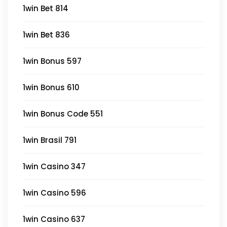
1win Bet 814
1win Bet 836
1win Bonus 597
1win Bonus 610
1win Bonus Code 551
1win Brasil 791
1win Casino 347
1win Casino 596
1win Casino 637