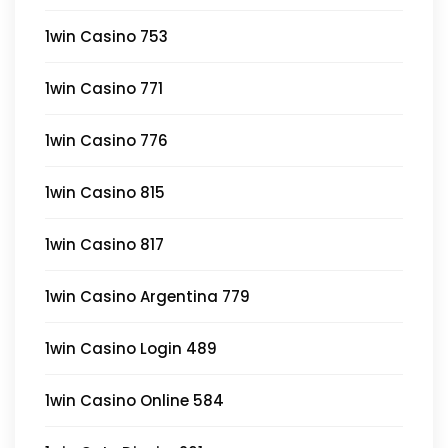
1win Casino 753
1win Casino 771
1win Casino 776
1win Casino 815
1win Casino 817
1win Casino Argentina 779
1win Casino Login 489
1win Casino Online 584