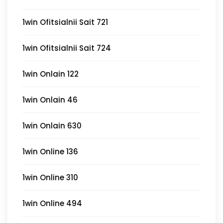
1win Ofitsialnii Sait 721
1win Ofitsialnii Sait 724
1win Onlain 122
1win Onlain 46
1win Onlain 630
1win Online 136
1win Online 310
1win Online 494