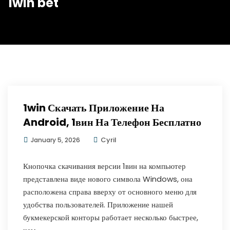
1win bet
1win Скачать Приложение На
Android, 1вин На Телефон Бесплатно
Cyril
January 5, 2026
Кнопочка скачивания версии 1вин на компьютер
представлена виде нового символа Windows, она
расположена справа вверху от основного меню для
удобства пользователей. Приложение нашей
букмекерской конторы работает несколько быстрее,