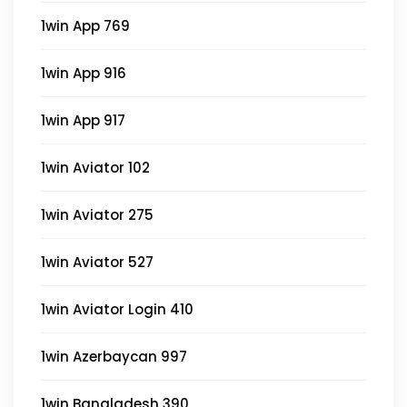
1win App 769
1win App 916
1win App 917
1win Aviator 102
1win Aviator 275
1win Aviator 527
1win Aviator Login 410
1win Azerbaycan 997
1win Bangladesh 390