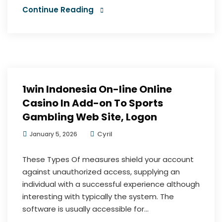
Continue Reading
1win Indonesia On-line Online
Casino In Add-on To Sports
Gambling Web Site, Logon
Cyril
January 5, 2026
These Types Of measures shield your account
against unauthorized access, supplying an
individual with a successful experience although
interesting with typically the system. The
software is usually accessible for...