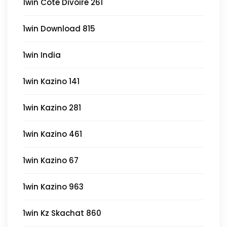
1win Cote Divoire 261
1win Download 815
1win India
1win Kazino 141
1win Kazino 281
1win Kazino 461
1win Kazino 67
1win Kazino 963
1win Kz Skachat 860